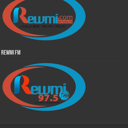
Rewmi Fm