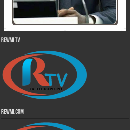
Rewmi TV
Rewmi.Com