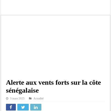
Kamb, l’Inspecteur de la jeunesse et des sports Guéladio Ba en tournée, un impor
« Quand le mandat s’achève, les discours ne suffisent plus » (Mamadou AW-Cand
Touba : convaincue d’avoir été empoisonnée, Amy Dione désigne le coupable av
Le Sénégal bénéficie de trois nouveaux financements de la Banque mondiale d’u
Linguère : Un élève de 14 ans meurt noyé dans un bassin de rétention
Gamou 1448 H / 2026 : le Comité scientifique dévoile les fondements du thème c
Assemblée nationale : Sonko valide onze dossiers chauds
Passation de service au 3FPT : Soulèye Kane officiellement installé, il décline s
Alerte aux vents forts sur la côte
sénégalaise
5 mars 2025
Actualité