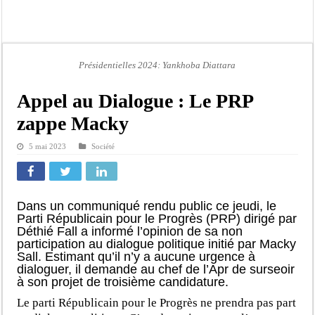
Afrobasket U18 féminine : les Lioncelles chutent encore
Ziguinchor : électrocution du bétail, catastrophe évitée de justesse
Affaire Khadim Ba : L’action publique éteinte, le PDG de Locafrique recouvre la
Présidentielles 2024: Yankhoba Diattara
Aide aux ménages vulnérables : 92 976 ménages ciblés, 135 000 FCFA prévus p
Secteur extractif au Sénégal : 303 milliards de FCFA de revenus générés par au
Appel au Dialogue : Le PRP
AfroBasket U18 masculin : le Sénégal domine le Rwanda et réussit son entrée en
zappe Macky
Fatick : Un carambolage entre trois véhicules fait deux blessés, dont un grave
5 mai 2023
Société
Bilan Magal de Touba : 244 interpellations, 110 déferrements, 2,4 millions FCF
Dans un communiqué rendu public ce jeudi, le
Parti Républicain pour le Progrès (PRP) dirigé par
Déthié Fall a informé l’opinion de sa non
participation au dialogue politique initié par Macky
Sall. Estimant qu’il n’y a aucune urgence à
dialoguer, il demande au chef de l’Apr de surseoir
à son projet de troisième candidature.
Le parti Républicain pour le Progrès ne prendra pas part