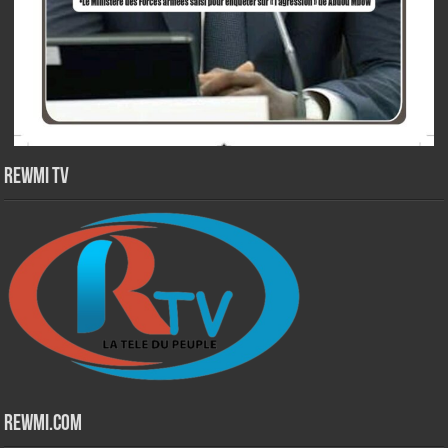
Rewmi TV
Rewmi.Com