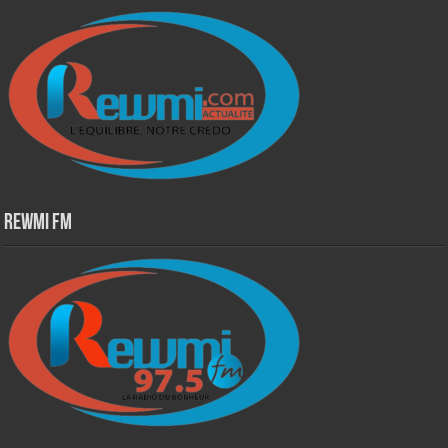
Rewmi Fm