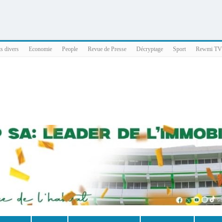
025 x86_64
ts divers
Economie
People
Revue de Presse
Décryptage
Sport
Rewmi TV