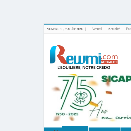
Uploader By Gse7en
Linux rewmi 5.15.0-164-generic #174-Ubuntu SMP Fri Nov 14 20:25:16 UTC 2
Accueil
Actualité
Fai
VENDREDI , 7 AOÛT 2026