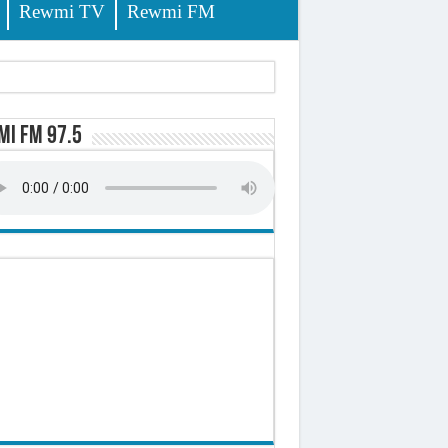
Rewmi TV
Rewmi FM
tés renvoyées devant le tribunal
i FM 97.5