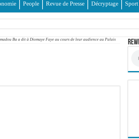
onomie
People
Revue de Presse
Décryptage
Sport
ss Dione, Kader Dia, Zale Mbaye, Dabakh, Pape Cheikh Diallo… la liste des célébri
Amadou Ba a dit à Diomaye Faye au cours de leur audience au Palais
Rewm
 des 23 prévenus bénéficiant d’un « non-lieu »
 encore
 évitée de justesse
e PDG de Locafrique recouvre la liberté
ciblés, 135 000 FCFA prévus pour chaque famille
 FCFA de revenus générés par au premier semestre 2025
wanda et réussit son entrée en lice
it deux blessés, dont un grave
 déferrements, 2,4 millions FCFA d’amendes (Police)