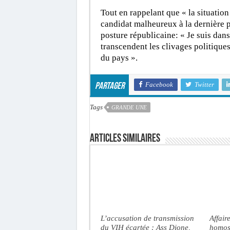
Tout en rappelant que « la situation
candidat malheureux à la dernière pr
posture républicaine: « Je suis dans
transcendent les clivages politiques.
du pays ».
Facebook
Twitter
Partager
Tags
GRANDE UNE
Articles similaires
L’accusation de transmission
Affair
du VIH écartée : Ass Dione,
homose