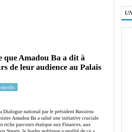
U
ce que Amadou Ba a dit à
s de leur audience au Palais
inkedIn
u Dialogue national par le président Bassirou
istre Amadou Ba a salué une initiative cruciale
on riche parcours étatique aux Finances, aux
ux Sports, le leader politique a profité de ce «