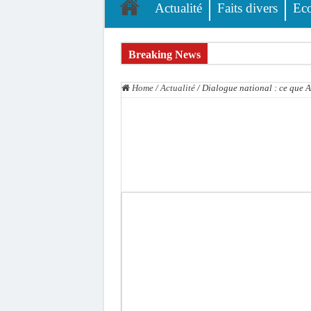
Actualité
Faits divers
Ec
Breaking News
L’accusation de transmission du VIH écartée : A
Home
/
Actualité
/
Dialogue national : ce que 
Affaire des présumés homosexuels : voici la liste
Afrobasket U18 féminine : les Lioncelles chutent
Ziguinchor : électrocution du bétail, catastrophe
Affaire Khadim Ba : L’action publique éteinte, l
Aide aux ménages vulnérables : 92 976 ménages 
Secteur extractif au Sénégal : 303 milliards de
AfroBasket U18 masculin : le Sénégal domine le R
Fatick : Un carambolage entre trois véhicules fa
Bilan Magal de Touba : 244 interpellations, 110