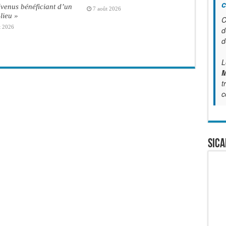
c
venus bénéficiant d’un
7 août 2026
lieu »
C
t 2026
d
d
L
M
t
c
SICA