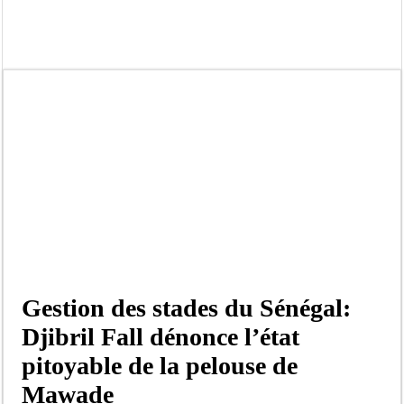
Ousmane Sonko crache ses vérités à Diomaye: « Des vies ne sont pas tombées p
Élections municipales : le calendrier fait débat
Gamou de Tivaouane 2026 : Habib Sy Mansour met en garde les influenceurs cont
Tivaouane : les recommandations du Khalife général des Tidianes pour le Gam
Dakar : vaste opération de la Gendarmerie, 60 abris provisoires démantelés et 2
Dahra Djoloff a vibré au rythme réservant un accueil exceptionnel au Présiden
Inondations à Linguère, le ministre Idrissa Samb apporte son soutien aux sinistr
Affaire Pape Cheikh Diallo et Cie : Ousmane Kane prédit une « cascade de relax
Gestion des stades du Sénégal:
Djibril Fall dénonce l’état
pitoyable de la pelouse de
Mawade