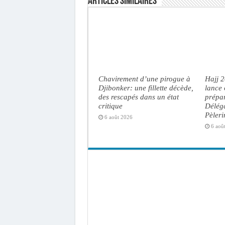
Articles similaires
Chavirement d’une pirogue à
Hajj 
Djibonker: une fillette décède,
lance 
des rescapés dans un état
prépar
critique
Délég
Pèler
6 août 2026
6 aoû