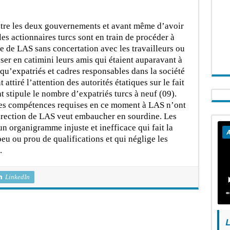
entre les deux gouvernements et avant même d’avoir
les actionnaires turcs sont en train de procéder à
 de LAS sans concertation avec les travailleurs ou
aser en catimini leurs amis qui étaient auparavant à
 qu’expatriés et cadres responsables dans la société
attiré l’attention des autorités étatiques sur le fait
at stipule le nombre d’expatriés turcs à neuf (09).
, les compétences requises en ce moment à LAS n’ont
 Direction de LAS veut embaucher en sourdine. Les
n organigramme injuste et inefficace qui fait la
A
peu ou prou de qualifications et qui néglige les
.
LinkedIn
L