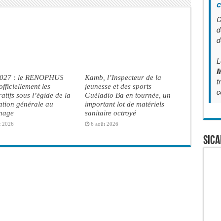
c
C
d
d
L
M
2027 : le RENOPHUS
Kamb, l’Inspecteur de la
t
officiellement les
jeunesse et des sports
c
atifs sous l’égide de la
Guéladio Ba en tournée, un
ation générale au
important lot de matériels
inage
sanitaire octroyé
t 2026
6 août 2026
SICA