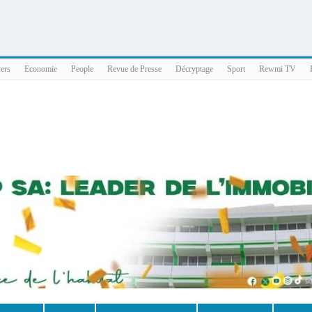
025 x86_64
vers
Economie
People
Revue de Presse
Décryptage
Sport
Rewmi TV