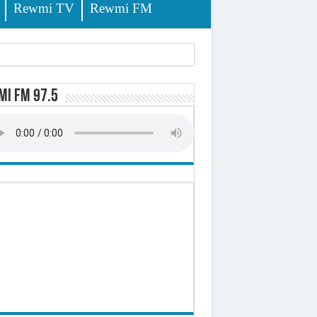
Rewmi TV
Rewmi FM
lerinage
i FM 97.5
ire octroyé
d)
 milliards de francs CFA