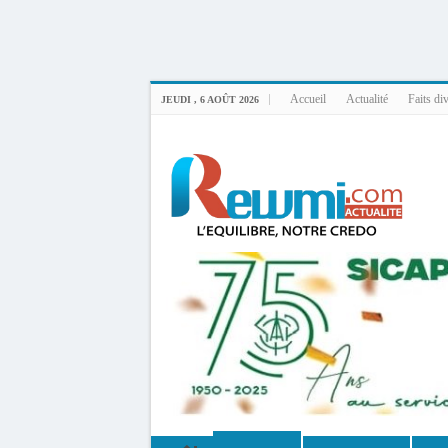
Uploader By Gse7en
Linux rewmi 5.15.0-164-generic #174-Ubuntu SMP Fri Nov 14 20:25:16 UTC 2
Accueil
Actualité
Faits di
JEUDI , 6 AOÛT 2026