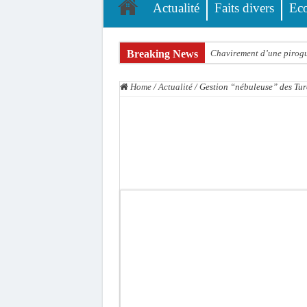
Actualité
Faits divers
Ec
Breaking News
Chavirement d’une pirogue
Hajj 2027 : le RENOPHUS l
Home
/
Actualité
/
Gestion “nébuleuse” des Turc
Kamb, l’Inspecteur de la j
« Quand le mandat s’achèv
Touba : convaincue d’avo
Le Sénégal bénéficie de 
Linguère : Un élève de 14
Gamou 1448 H / 2026 : le 
Assemblée nationale : Son
Passation de service au 3F