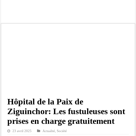
Ousmane Sonko crache ses vérités à Diomaye: « Des vies ne sont pas tombées p
Élections municipales : le calendrier fait débat
Gamou de Tivaouane 2026 : Habib Sy Mansour met en garde les influenceurs cont
Tivaouane : les recommandations du Khalife général des Tidianes pour le Gam
Dakar : vaste opération de la Gendarmerie, 60 abris provisoires démantelés et 2
Dahra Djoloff a vibré au rythme réservant un accueil exceptionnel au Présiden
Inondations à Linguère, le ministre Idrissa Samb apporte son soutien aux sinistr
Affaire Pape Cheikh Diallo et Cie : Ousmane Kane prédit une « cascade de relax
Hôpital de la Paix de
Ziguinchor: Les fustuleuses sont
prises en charge gratuitement
23 avril 2025
Actualité
,
Société