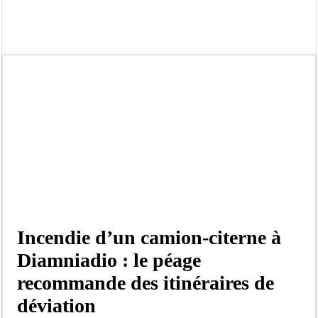
Moustapha Dramé rejoint Pastef
Crise en Guinée Bissau : la médiation sénégalaise a présenté les contours de son
Un déficit de 128,9 milliards de francs CFA de la balance commerciale en juin
Scandale de pédophilie, acte contre nature : Un coach de football démasqué pour
Banditisme : Fily Sané, ancien Lieutenant du célèbre Ino, de nouveau Interpellé
Affaire Farba Ngom : La balle, dans le camp du procureur financier
Succession de Pape Thiaw : la bombe à retardement qui menace la FSF
Baisse des réserves de sang : au CNTS de Dakar, des citoyens répondent à l’appe
​Incendie d’un camion-citerne à
Diamniadio : le péage
recommande des itinéraires de
déviation