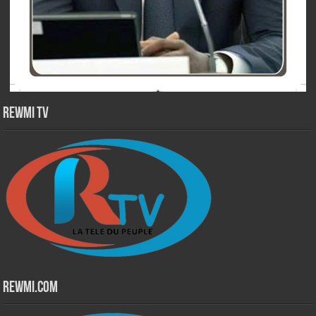
Rewmi TV
Rewmi.Com