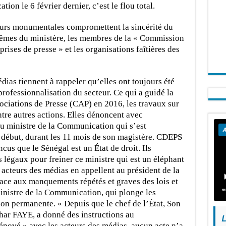
tion le 6 février dernier, c’est le flou total.
eurs monumentales compromettent la sincérité du
mêmes du ministère, les membres de la « Commission
rises de presse » et les organisations faîtières des
dias tiennent à rappeler qu’elles ont toujours été
professionnalisation du secteur. Ce qui a guidé la
ociations de Presse (CAP) en 2016, les travaux sur
ntre autres actions. Elles dénoncent avec
du ministre de la Communication qui s’est
A
début, durant les 11 mois de son magistère. CDEPS
us que le Sénégal est un État de droit. Ils
légaux pour freiner ce ministre qui est un éléphant
acteurs des médias en appellent au président de la
ace aux manquements répétés et graves des lois et
inistre de la Communication, qui plonge les
ion permanente. « Depuis que le chef de l’État, Son
ar FAYE, a donné des instructions au
L
nové » avec les acteurs des médias, aucun acte n’a