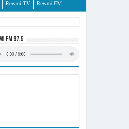
Rewmi TV
Rewmi FM
i FM 97.5
ursuites