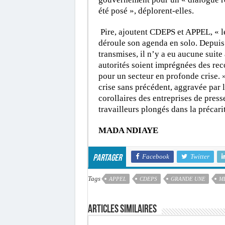
été posé », déplorent-elles.
Pire, ajoutent CDEPS et APPEL, « l
déroule son agenda en solo. Depuis 
transmises, il n’y a eu aucune suite
autorités soient imprégnées des re
pour un secteur en profonde crise. 
crise sans précédent, aggravée par
corollaires des entreprises de presse
travailleurs plongés dans la précar
MADA NDIAYE
Facebook
Twitter
Partager
Tags
APPEL
CDEPS
GRANDE UNE
M
Articles similaires