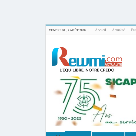
Uploader By Gse7en
Linux rewmi 5.15.0-164-generic #174-Ubuntu SMP Fri Nov 14 20:25:16 UTC 2
Accueil
Actualité
Fai
VENDREDI , 7 AOÛT 2026