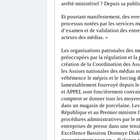
arrêté ministériel ? Depuis sa publica
Et pourtant manifestement, des err
processus notées par les services 
d’examen et de validation des entrep
acteurs des médias. »
Les organisations patronales des mé
préoccupées par la régulation et la 
création de la Coordination des Ass
les Assises nationales des médias e
véhémence le mépris et le forcing 
lamentablement fourvoyé depuis le 
et APPEL sont foncièrement convainc
comptent se donner tous les moyens 
dans un magasin de porcelaine. Les 
République et au Premier ministre f
procédures administratives par le m
entreprises de presse dans une tens
Excellence Bassirou Diomaye Diakh
gouvernement pour un « dialogue ré