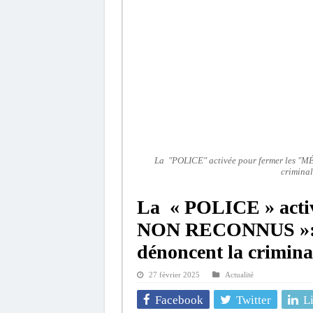
La "POLICE" activée pour fermer les 
criminal
La « POLICE » acti
NON RECONNUS »: 
dénoncent la criminal
27 février 2025
Actualité
Facebook
Twitter
L