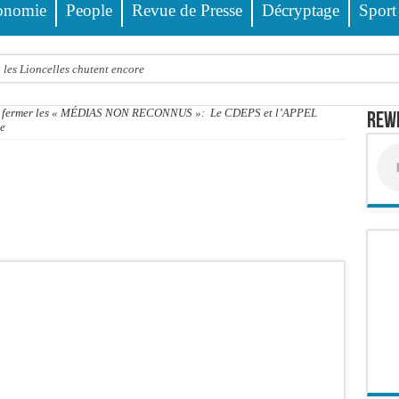
onomie
People
Revue de Presse
Décryptage
Sport
 les Lioncelles chutent encore
 du bétail, catastrophe évitée de justesse
r fermer les « MÉDIAS NON RECONNUS »: Le CDEPS et l’APPEL
Rewm
ion publique éteinte, le PDG de Locafrique recouvre la liberté
se
bles : 92 976 ménages ciblés, 135 000 FCFA prévus pour chaque famille
gal : 303 milliards de FCFA de revenus générés par au premier semestre 2025
 le Sénégal domine le Rwanda et réussit son entrée en lice
tre trois véhicules fait deux blessés, dont un grave
4 interpellations, 110 déferrements, 2,4 millions FCFA d’amendes (Police)
ud : il poignarde à mort son frère aîné
llions FCFA : la LONASE dément tout lien avec « Fénial Digital » et menace de po