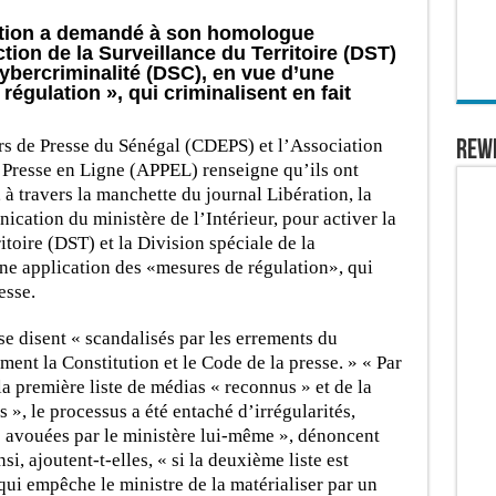
ation a demandé à son homologue
ection de la Surveillance du Territoire (DST)
Cybercriminalité (DSC), en vue d’une
égulation », qui criminalisent en fait
rs de Presse du Sénégal (CDEPS) et l’Association
REW
a Presse en Ligne (APPEL) renseigne qu’ils ont
 à travers la manchette du journal Libération, la
ication du ministère de l’Intérieur, pour activer la
itoire (DST) et la Division spéciale de la
ne application des «mesures de régulation», qui
esse.
e disent « scandalisés par les errements du
ement la Constitution et le Code de la presse. » « Par
 la première liste de médias « reconnus » et de la
», le processus a été entaché d’irrégularités,
s avouées par le ministère lui-même », dénoncent
si, ajoutent-t-elles, « si la deuxième liste est
qui empêche le ministre de la matérialiser par un