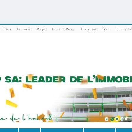
025 x86_64
ts divers
Economie
People
Revue de Presse
Décryptage
Sport
Rewmi TV