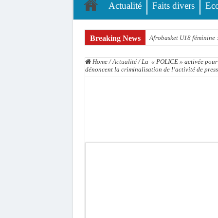
Actualité
Faits divers
Ec
Breaking News
Afrobasket U18 féminine :
Ziguinchor : électrocution
Home
/
Actualité
/
La « POLICE » activée pou
Affaire Khadim Ba : L’act
dénoncent la criminalisation de l’activité de pres
Aide aux ménages vulnéra
Secteur extractif au Séné
AfroBasket U18 masculin :
Fatick : Un carambolage en
Bilan Magal de Touba : 24
Tragédie à Guinaw-Rails S
Prétendu contrat de 50 mi