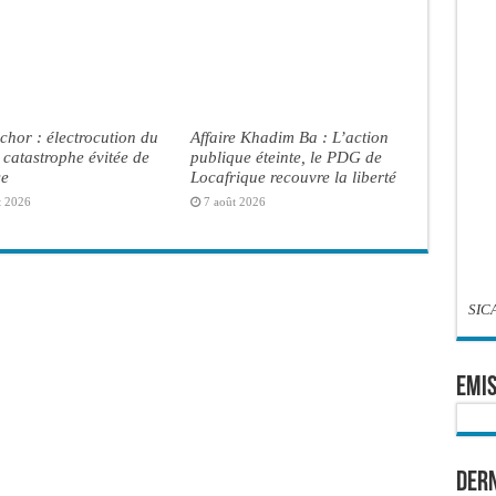
chor : électrocution du
Affaire Khadim Ba : L’action
, catastrophe évitée de
publique éteinte, le PDG de
se
Locafrique recouvre la liberté
t 2026
7 août 2026
SIC
EMIS
Dern