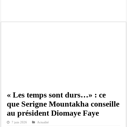
Moustapha Dramé rejoint Pastef
Crise en Guinée Bissau : la médiation sénégalaise a présenté les contours de son
Un déficit de 128,9 milliards de francs CFA de la balance commerciale en juin
Scandale de pédophilie, acte contre nature : Un coach de football démasqué pour
Banditisme : Fily Sané, ancien Lieutenant du célèbre Ino, de nouveau Interpellé
Affaire Farba Ngom : La balle, dans le camp du procureur financier
Succession de Pape Thiaw : la bombe à retardement qui menace la FSF
Baisse des réserves de sang : au CNTS de Dakar, des citoyens répondent à l’appe
« Les temps sont durs…» : ce
que Serigne Mountakha conseille
au président Diomaye Faye
7 juin 2026
Actualité