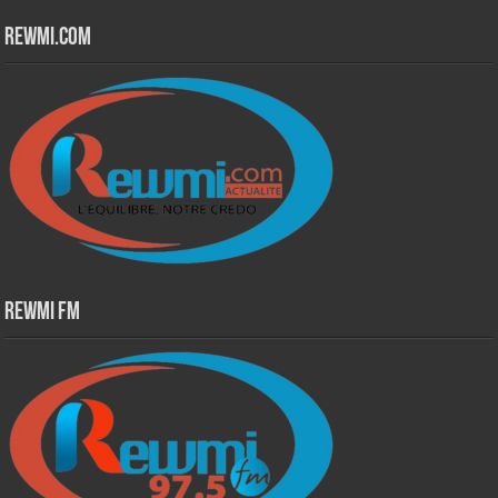
Rewmi.Com
Rewmi Fm