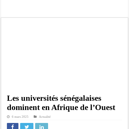
Ousmane Sonko crache ses vérités à Diomaye: « Des vies ne sont pas tombées p
Élections municipales : le calendrier fait débat
Gamou de Tivaouane 2026 : Habib Sy Mansour met en garde les influenceurs cont
Tivaouane : les recommandations du Khalife général des Tidianes pour le Gam
Dakar : vaste opération de la Gendarmerie, 60 abris provisoires démantelés et 2
Dahra Djoloff a vibré au rythme réservant un accueil exceptionnel au Présiden
Inondations à Linguère, le ministre Idrissa Samb apporte son soutien aux sinistr
Affaire Pape Cheikh Diallo et Cie : Ousmane Kane prédit une « cascade de relax
Les universités sénégalaises
dominent en Afrique de l’Ouest
6 mars 2025
Actualité