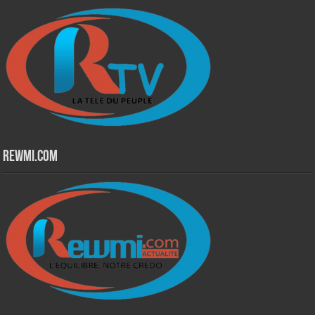
Rewmi.Com