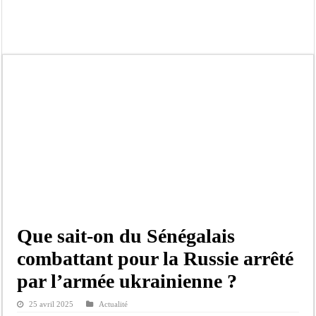
Bilan Magal de Touba : 244 interpellations, 110 déferrements, 2,4 millions FCF
Tragédie à Guinaw-Rails Sud : il poignarde à mort son frère aîné
Prétendu contrat de 50 millions FCFA : la LONASE dément tout lien avec « Fénia
Assemblée nationale : une session extraordinaire convoquée sur les exonérations 
Don de sang : Pastef lance un appel à ses militants, sympathisants et à l’ensemb
Chavirement d’une pirogue à Djibonker: une fillette décède, des rescapés dans u
Hajj 2027 : le RENOPHUS lance officiellement les préparatifs sous l’égide de l
Kamb, l’Inspecteur de la jeunesse et des sports Guéladio Ba en tournée, un impor
Que sait-on du Sénégalais
combattant pour la Russie arrêté
par l’armée ukrainienne ?
25 avril 2025
Actualité