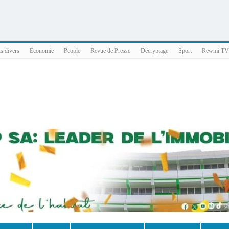
025 x86_64
ts divers
Economie
People
Revue de Presse
Décryptage
Sport
Rewmi TV