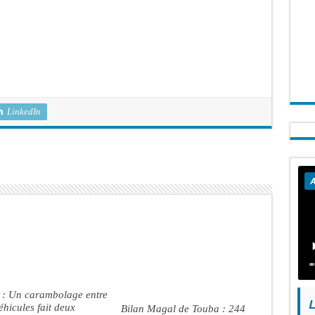
LinkedIn
A
 : Un carambolage entre
L
véhicules fait deux
Bilan Magal de Touba : 244