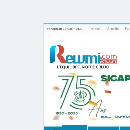
Uploader By Gse7en
Linux rewmi 5.15.0-164-generic #174-Ubuntu SMP Fri Nov 14 20:25:16 UTC 2
Accueil
Actualité
Fai
VENDREDI , 7 AOÛT 2026