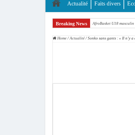
Actualité
Faits divers
Ec
Breaking News
AfroBasket U18 masculin :
Fatick : Un carambolage en
Home
/
Actualité
/
Sonko sans gants : « Il n’y 
Bilan Magal de Touba : 24
Tragédie à Guinaw-Rails S
Prétendu contrat de 50 mi
Assemblée nationale : une 
Don de sang : Pastef lance
Chavirement d’une pirogue
Hajj 2027 : le RENOPHUS l
Kamb, l’Inspecteur de la j