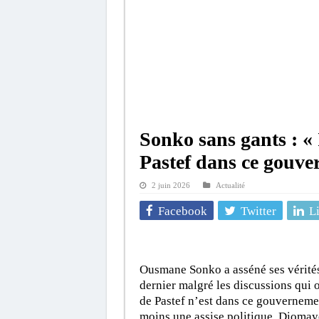
Sonko sans gants : « 
Pastef dans ce gouve
2 juin 2026
Actualité
Facebook
Twitter
L
Ousmane Sonko a asséné ses vérités 
dernier malgré les discussions qui o
de Pastef n’est dans ce gouverneme
moins une assise politique. Diomaye