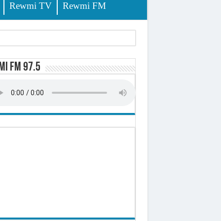
Rewmi TV
Rewmi FM
i FM 97.5
ursuites
pêche
lerinage
ire octroyé