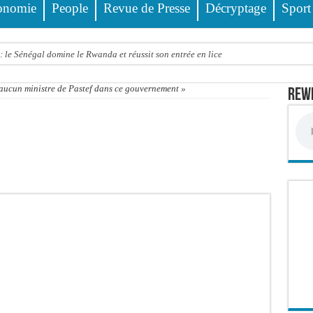
onomie
People
Revue de Presse
Décryptage
Sport
 le Sénégal domine le Rwanda et réussit son entrée en lice
tre trois véhicules fait deux blessés, dont un grave
a aucun ministre de Pastef dans ce gouvernement »
Rewm
4 interpellations, 110 déferrements, 2,4 millions FCFA d’amendes (Police)
ud : il poignarde à mort son frère aîné
llions FCFA : la LONASE dément tout lien avec « Fénial Digital » et menace de po
session extraordinaire convoquée sur les exonérations fiscales et les licences de 
 un appel à ses militants, sympathisants et à l’ensemble des citoyens
 à Djibonker: une fillette décède, des rescapés dans un état critique
ance officiellement les préparatifs sous l’égide de la Délégation générale au Pè
eunesse et des sports Guéladio Ba en tournée, un important lot de matériels sanita