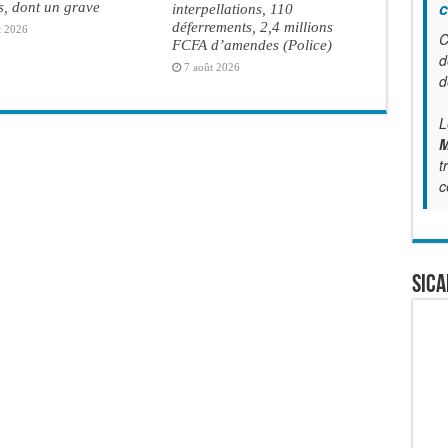
c
s, dont un grave
interpellations, 110
déferrements, 2,4 millions
t 2026
C
FCFA d’amendes (Police)
d
7 août 2026
d
L
M
t
c
SICA