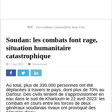
Contrôle des fonds spéciaux : la majorité parlementaire accusée d’ »opportuni
Linguere: le ministre Idrissa Samb réunit des maires et prédit la victoire du part
Mouvement pour le renouveau de Dahra Djoloff: Le coordonnateur El Hadji Dème
Le restaurant Aby’s Garden d’Aby Ndour ravagé par un incendie
RDC : Les combats s'intensifient dans l'est
Ousmane Sonko crache ses vérités à Diomaye: « Des vies ne sont pas tombées p
Soudan: les combats font rage,
Élections municipales : le calendrier fait débat
situation humanitaire
Gamou de Tivaouane 2026 : Habib Sy Mansour met en garde les influenceurs cont
catastrophique
Tivaouane : les recommandations du Khalife général des Tidianes pour le Gam
2 mai 2023
International
Au total, plus de 330.000 personnes ont été
déplacées à travers le pays, dont plus de 70% au
Darfour. Des civils tentent de s’approvisionner en
eau dans le sud de Khartoum le 22 avril 2023: les
combats en cours entre les forces de deux
généraux soudanais rivaux ont provoqué des