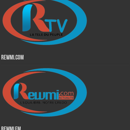
Rewmi.Com
Rewmi Fm