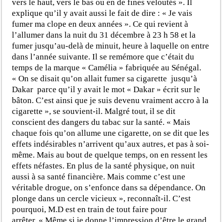
vers le haut, vers le bas ou en de fines veloutés ». Il
explique qu’il y avait aussi le fait de dire : « Je vais
fumer ma clope en deux années ». Ce qui revient à
l’allumer dans la nuit du 31 décembre à 23 h 58 et la
fumer jusqu’au-delà de minuit, heure à laquelle on entre
dans l’année suivante. Il se remémore que c’était du
temps de la marque « Camélia » fabriquée au Sénégal.
« On se disait qu’on allait fumer sa cigarette jusqu’à
Dakar parce qu’il y avait le mot « Dakar » écrit sur le
bâton. C’est ainsi que je suis devenu vraiment accro à la
cigarette », se souvient-il. Malgré tout, il se dit
conscient des dangers du tabac sur la santé. « Mais
chaque fois qu’on allume une cigarette, on se dit que les
effets indésirables n’arrivent qu’aux autres, et pas à soi-
même. Mais au bout de quelque temps, on en ressent les
effets néfastes. En plus de la santé physique, on nuit
aussi à sa santé financière. Mais comme c’est une
véritable drogue, on s’enfonce dans sa dépendance. On
plonge dans un cercle vicieux », reconnaît-il. C’est
pourquoi, M.D est en train de tout faire pour
arrêter. « Même si je donne l’impression d’être le grand