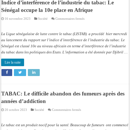
Indice d’interférence de l’industrie du tabac: Le
Sénégal occupe la 10e place en Afrique
sur
16 novembre 2023
Société
Commentaires fermés
Indice
d’interférence
de
l’industrie
La Ligue sénégalaise de lutte contre le tabac (LISTAB) a procédé hier mercredi
du
tabac:
au lancement du rapport sur l’indice d’interférence de l’industrie du tabac. Le
Le
Sénégal est classé 10e au niveau africain en terme d’interférence de l’industrie
Sénégal
occupe
du tabac dans les politiques des Etats. L’information a été donnée par Djibril …
la
10e
place
Lire la suite
en
Afrique
TABAC: Le difficile abandon des fumeurs après des
années d’addiction
sur
20 octobre 2023
Société
Commentaires fermés
TABAC:
Le
difficile
abandon
Le tabac est un produit nocif pour la santé. Beaucoup de fumeurs ont commencé
des