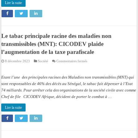
taxe
Lire la suite
parafiscale
Le tabac principale racine des maladies non
transmissibles (MNT): CICODEV plaide
l’augmentation de la taxe parafiscale
sur
8 décembre 2023
Société
Commentaires fermés
Le
tabac
principale
racine
Etant l’une des principales racines des Maladies non transmissibles (MNT) qui
des
maladies
sont responsables de 46% des décès au Sénégal, le tabac fait dépenser à l’Etat
non
74 milliards. Pour arrêter cela des organisations de la société civile avec comme
transmissibles
(MNT):
Chef de file CICODEV Afrique, décident de porter le combat à …
CICODEV
plaide
l’augmentation
Lire la suite
de
la
taxe
parafiscale