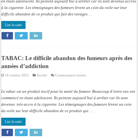
fumeurs
en étant adolescent. Ils peinent aujourd’hui à arrêter car ils sont devenus accros
après
à la cigarette. Les témoignages des fumeurs lèvent un coin du voile sur leur
des
années
difficile abandon de ce produit qui fait des ravages …
d’addiction
Lire la suite
TABAC: Le difficile abandon des fumeurs après des
années d’addiction
sur
18 octobre 2023
Société
Commentaires fermés
TABAC:
Le
difficile
abandon
Le tabac est un produit nocif pour la santé du fumeur. Beaucoup d’entre eux ont
des
fumeurs
commencé en étant adolescent. Ils peinent aujourd’hui à arrêter car ils sont
après
devenus très accro à la cigarette. Les témoignages des fumeurs lèvent un coin
des
années
du voile sur leur difficile abandon de ce produit qui …
d’addiction
Lire la suite