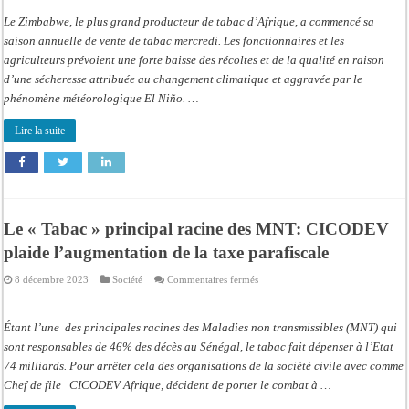
Le Zimbabwe, le plus grand producteur de tabac d’Afrique, a commencé sa
saison annuelle de vente de tabac mercredi. Les fonctionnaires et les
agriculteurs prévoient une forte baisse des récoltes et de la qualité en raison
d’une sécheresse attribuée au changement climatique et aggravée par le
phénomène météorologique El Niño. …
Lire la suite
Le « Tabac » principal racine des MNT: CICODEV
plaide l’augmentation de la taxe parafiscale
sur
8 décembre 2023
Société
Commentaires fermés
Le
« Tabac »
principal
racine
Étant l’une des principales racines des Maladies non transmissibles (MNT) qui
des
MNT:
sont responsables de 46% des décès au Sénégal, le tabac fait dépenser à l’Etat
CICODEV
74 milliards. Pour arrêter cela des organisations de la société civile avec comme
plaide
l’augmentation
Chef de file CICODEV Afrique, décident de porter le combat à …
de
la