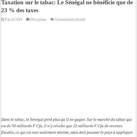
Taxation sur le tabac: Le Sénégal ne bénéficie que de
23 % des taxes
sur
8 avril 2024
Décryptage
Commentaires fermés
Taxation
sur
le
tabac:
Le
Sénégal
ne
bénéficie
que
de
23
%
des
taxes
Dans le tabac, le Sénégal perd plus qu’il ne gagne. Sur le marché du tabac qui
est de 50 milliards F Cfa, il n’y récolte que 22 milliards F Cfa de recettes
fiscales, ce qui est non seulement minime, mais doit pousser le pays à appliquer