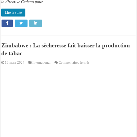
la directive Cedeao pour …
Lire la suite
Zimbabwe : La sècheresse fait baisser la production
de tabac
sur
13 mars 2024
International
Commentaires fermés
Zimbabwe
:
La
sècheresse
fait
baisser
la
production
de
tabac