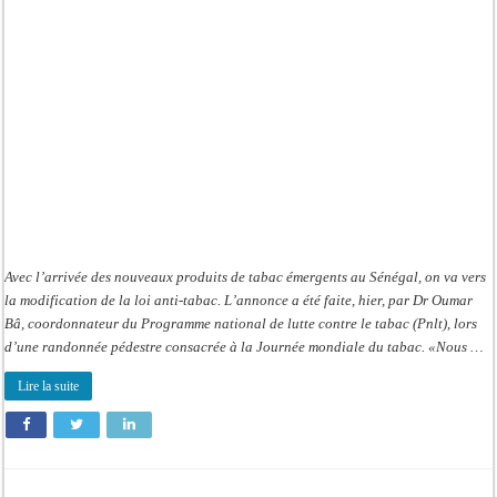
tabac
(Pnlt):
Vers
la
modification
de
la
loi
anti-
tabac
Avec l’arrivée des nouveaux produits de tabac émergents au Sénégal, on va vers
la modification de la loi anti-tabac. L’annonce a été faite, hier, par Dr Oumar
Bâ, coordonnateur du Programme national de lutte contre le tabac (Pnlt), lors
d’une randonnée pédestre consacrée à la Journée mondiale du tabac. «Nous …
Lire la suite