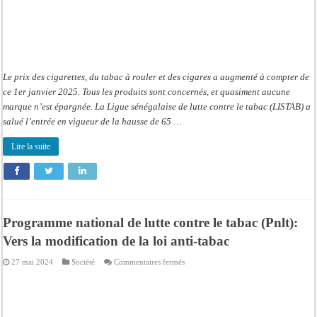
Le prix des cigarettes, du tabac à rouler et des cigares a augmenté à compter de
ce 1er janvier 2025. Tous les produits sont concernés, et quasiment aucune
marque n’est épargnée. La Ligue sénégalaise de lutte contre le tabac (LISTAB) a
salué l’entrée en vigueur de la hausse de 65 …
Lire la suite
Programme national de lutte contre le tabac (Pnlt):
Vers la modification de la loi anti-tabac
sur
27 mai 2024
Société
Commentaires fermés
Programme
national
de
lutte
contre
le