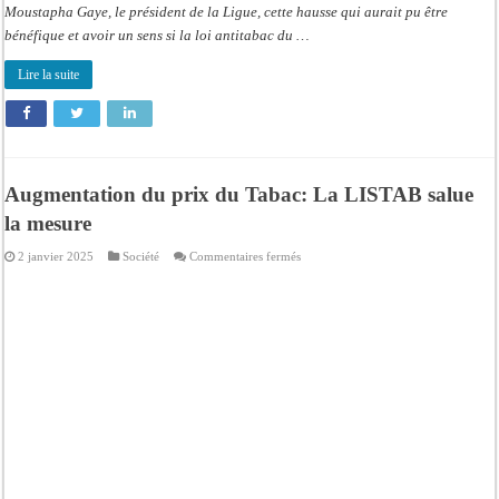
Moustapha Gaye, le président de la Ligue, cette hausse qui aurait pu être
bénéfique et avoir un sens si la loi antitabac du …
Lire la suite
Augmentation du prix du Tabac: La LISTAB salue
la mesure
sur
2 janvier 2025
Société
Commentaires fermés
Augmentation
du
prix
du
Tabac:
La
LISTAB
salue
la
mesure