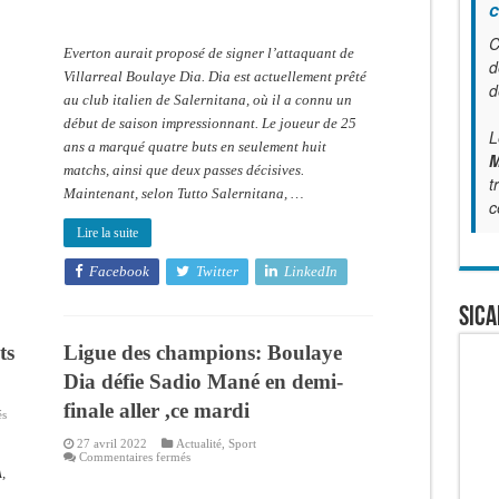
c
Everton
offre
16
C
millions
Everton aurait proposé de signer l’attaquant de
d’euros
d
pour
Villarreal Boulaye Dia. Dia est actuellement prêté
d
Boulaye
au club italien de Salernitana, où il a connu un
Dia
début de saison impressionnant. Le joueur de 25
L
ans a marqué quatre buts en seulement huit
M
matchs, ainsi que deux passes décisives.
t
Maintenant, selon Tutto Salernitana, …
c
Lire la suite
Facebook
Twitter
LinkedIn
SICA
ts
Ligue des champions: Boulaye
Dia défie Sadio Mané en demi-
finale aller ,ce mardi
sur
és
Salernitana
:
27 avril 2022
Actualité
,
Sport
Les
sur
Commentaires fermés
premiers
Ligue
,
mots
des
de
champions: