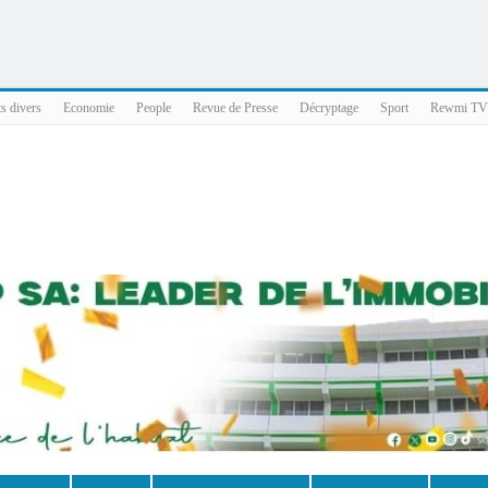
025 x86_64
ts divers
Economie
People
Revue de Presse
Décryptage
Sport
Rewmi TV