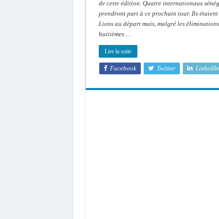
de cette édition. Quatre internationaux séné
prendront part à ce prochain tour. Ils étaient
Lions au départ mais, malgré les élimination
huitièmes …
Lire la suite
Facebook
Twitter
LinkedIn