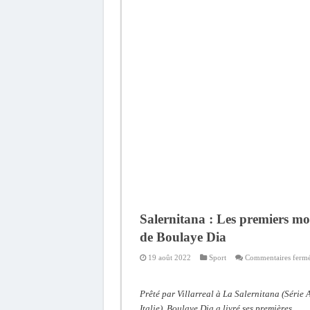
Salernitana : Les premiers mo
de Boulaye Dia
19 août 2022
Sport
Commentaires ferm
Prêté par Villarreal à La Salernitana (Série A
Italie), Boulaye Dia a livré ses premières