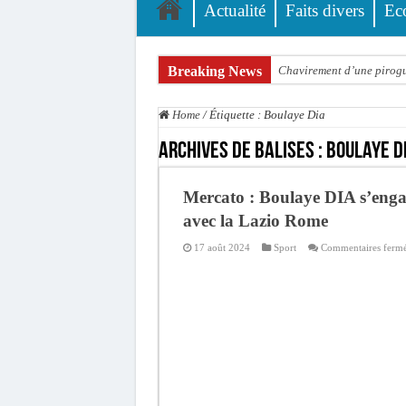
Actualité
Faits divers
Ec
Breaking News
Chavirement d’une pirogue
Hajj 2027 : le RENOPHUS l
Home
/
Étiquette :
Boulaye Dia
Kamb, l’Inspecteur de la j
Archives de balises :
Boulaye D
« Quand le mandat s’achèv
Touba : convaincue d’avo
Mercato : Boulaye DIA s’eng
Le Sénégal bénéficie de 
avec la Lazio Rome
Linguère : Un élève de 14
17 août 2024
Sport
Commentaires ferm
Gamou 1448 H / 2026 : le 
Assemblée nationale : Son
Passation de service au 3F