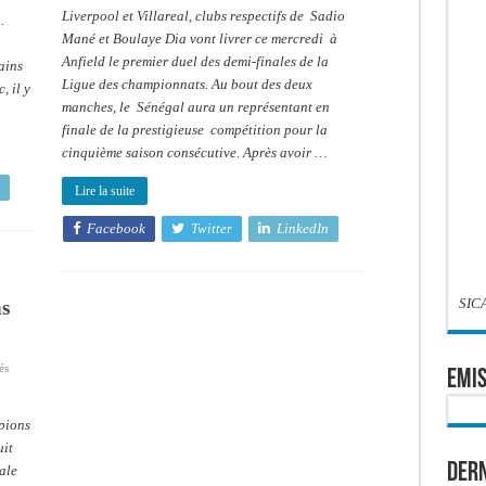
Boulaye
Boulaye
Liverpool et Villareal, clubs respectifs de Sadio
.
Dia
Dia
défie
Mané et Boulaye Dia vont livrer ce mercredi à
Sadio
Anfield le premier duel des demi-finales de la
Mané
rains
en
Ligue des championnats. Au bout des deux
, il y
demi-
finale
manches, le Sénégal aura un représentant en
aller
,ce
finale de la prestigieuse compétition pour la
mardi
cinquième saison consécutive. Après avoir …
Lire la suite
Facebook
Twitter
LinkedIn
SIC
ns
sur
és
EMIS
Ligue
des
Champions
:
pions
4
Lions
uit
en
Dern
ale
quart
de