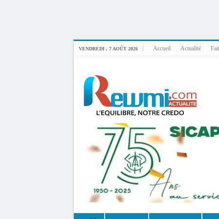
Uploader By Gse7en
Linux rewmi 5.15.0-164-generic #174-Ubuntu SMP Fri Nov 14 20:25:16 UTC 2
Accueil
Actualité
Fai
VENDREDI , 7 AOÛT 2026