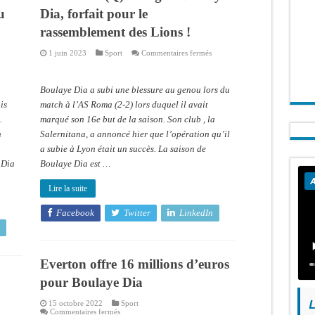
u
Dia, forfait pour le
rassemblement des Lions !
sur
sur
1 juin 2023
Sport
Commentaires fermés
Serie
CAN
A
2023
(Q)-
Boulaye
Sénégal:
Boulaye Dia a subi une blessure au genou lors du
Dia
Boulaye
remporte
Dia,
is
match à l’AS Roma (2-2) lors duquel il avait
pour
forfait
.
marqué son 16e but de la saison. Son club , la
la
pour
première
le
n
Salernitana, a annoncé hier que l’opération qu’il
fois
rassemblement
le
des
a subie à Lyon était un succès. La saison de
titre
Lions
du
!
 Dia
Boulaye Dia est …
joueur
du
A
mois
Lire la suite
Facebook
Twitter
LinkedIn
Everton offre 16 millions d’euros
pour Boulaye Dia
L
15 octobre 2022
Sport
sur
Commentaires fermés