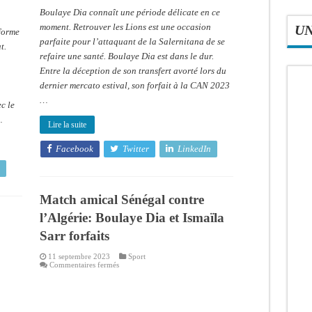
Boulaye Dia connaît une période délicate en ce
moment. Retrouver les Lions est une occasion
U
forme
parfaite pour l’attaquant de la Salernitana de se
t.
refaire une santé. Boulaye Dia est dans le dur.
Entre la déception de son transfert avorté lors du
dernier mercato estival, son forfait à la CAN 2023
…
c le
…
Lire la suite
Facebook
Twitter
LinkedIn
Match amical Sénégal contre
l’Algérie: Boulaye Dia et Ismaïla
Sarr forfaits
11 septembre 2023
Sport
sur
Commentaires fermés
Match
amical
Sénégal
contre
l’Algérie: