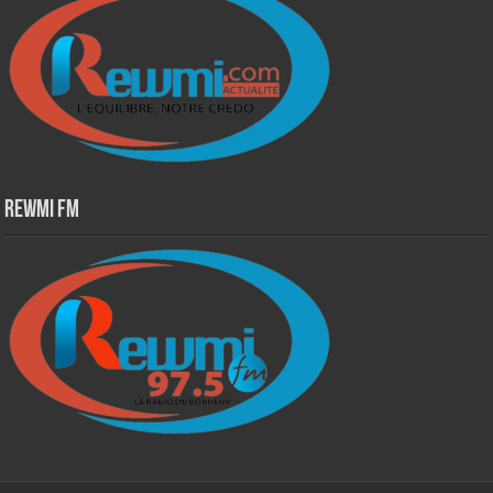
Rewmi Fm