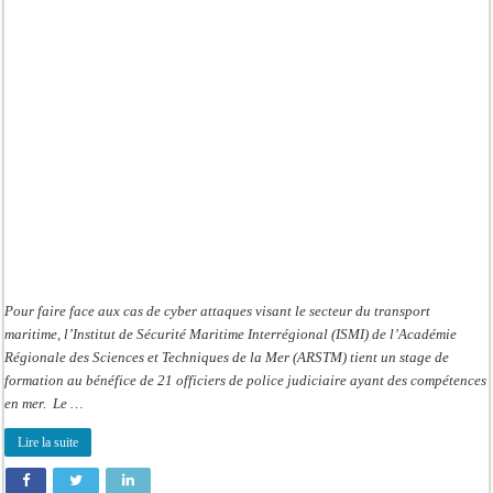
police
judiciaire
formés
sur
les
menaces
de
l’outil
informatique
Pour faire face aux cas de cyber attaques visant le secteur du transport
maritime, l’Institut de Sécurité Maritime Interrégional (ISMI) de l’Académie
Régionale des Sciences et Techniques de la Mer (ARSTM) tient un stage de
formation au bénéfice de 21 officiers de police judiciaire ayant des compétences
en mer. Le …
Lire la suite