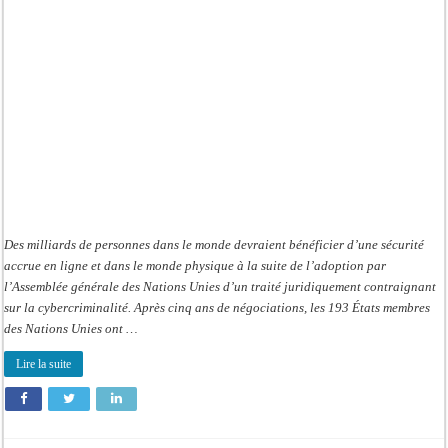
monde
numérique
et
physique
plus
sûr
Des milliards de personnes dans le monde devraient bénéficier d’une sécurité
accrue en ligne et dans le monde physique à la suite de l’adoption par
l’Assemblée générale des Nations Unies d’un traité juridiquement contraignant
sur la cybercriminalité. Après cinq ans de négociations, les 193 États membres
des Nations Unies ont …
Lire la suite