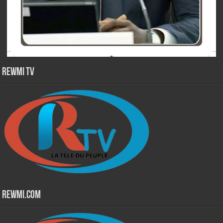
Rewmi TV
Rewmi.Com