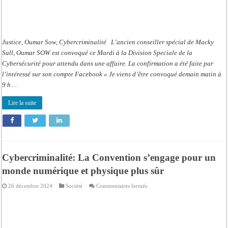
Justice, Oumar Sow, Cybercriminalité L’ancien conseiller spécial de Macky
Sall, Oumar SOW est convoqué ce Mardi à la Division Speciale de la
Cybersécurité pour attendu dans une affaire. La confirmation a été faite par
l’intéressé sur son compte Facebook « Je viens d’être convoqué demain matin à
9 h …
Lire la suite
Cybercriminalité: La Convention s’engage pour un
monde numérique et physique plus sûr
sur
26 décembre 2024
Société
Commentaires fermés
Cybercriminalité:
La
Convention
s’engage
pour
un