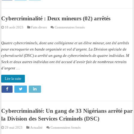
Cybercriminalité : Deux mineurs (02) arrêtés
sur
18 août 2023
Faits divers
Commentaires fermés
Cybercriminalité
:
Deux
mineurs
Quatre cybercriminels, dont une collégienne et un élève mineur, ont été arrêtés
(02)
arrêtés
pour escroquerie en bande organisée et vol d’argent. La Division spéciale de
cybersécurité (DSC) a arrêté un gang de cybercriminels de quatre individus. M
Seck et deux autres individus ont été accusé d’avoir fait de nombreux retraits
d’argent …
Lire la suite
Cybercriminalité: Un gang de 33 Nigérians arrêté par
la Division des Services Criminels (DSC)
sur
29 mai 2023
Actualité
Commentaires fermés
Cybercriminalité: