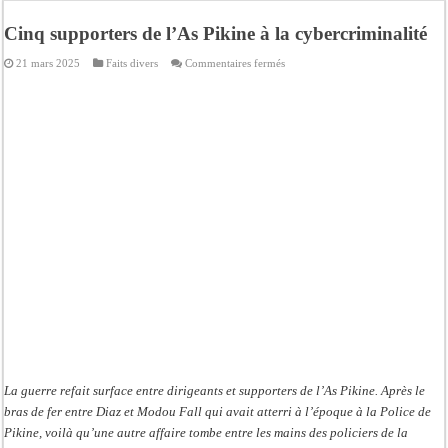
Contrôle des fonds spéciaux : la majorité parlementaire accusée d’ »opportuni
Cinq supporters de l’As Pikine à la cybercriminalité
Linguere: le ministre Idrissa Samb réunit des maires et prédit la victoire du part
sur
21 mars 2025
Faits divers
Commentaires fermés
Mouvement pour le renouveau de Dahra Djoloff: Le coordonnateur El Hadji Dème
Cinq
supporters
de
Le restaurant Aby’s Garden d’Aby Ndour ravagé par un incendie
l’As
Pikine
Ousmane Sonko crache ses vérités à Diomaye: « Des vies ne sont pas tombées p
à
la
cybercriminalité
Élections municipales : le calendrier fait débat
Gamou de Tivaouane 2026 : Habib Sy Mansour met en garde les influenceurs cont
Tivaouane : les recommandations du Khalife général des Tidianes pour le Gam
La guerre refait surface entre dirigeants et supporters de l’As Pikine. Après le
bras de fer entre Diaz et Modou Fall qui avait atterri à l’époque à la Police de
Pikine, voilà qu’une autre affaire tombe entre les mains des policiers de la