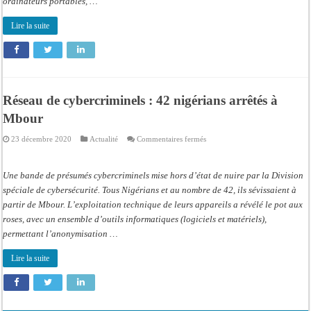
ordinateurs portables, …
Lire la suite
Réseau de cybercriminels : 42 nigérians arrêtés à
Mbour
sur
23 décembre 2020
Actualité
Commentaires fermés
Réseau
de
cybercriminels
:
Une bande de présumés cybercriminels mise hors d’état de nuire par la Division
42
nigérians
spéciale de cybersécurité. Tous Nigérians et au nombre de 42, ils sévissaient à
arrêtés
partir de Mbour. L’exploitation technique de leurs appareils a révélé le pot aux
à
Mbour
roses, avec un ensemble d’outils informatiques (logiciels et matériels),
permettant l’anonymisation …
Lire la suite