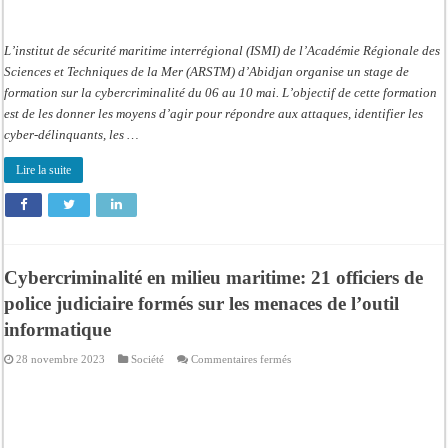
L’institut de sécurité maritime interrégional (ISMI) de l’Académie Régionale des
Sciences et Techniques de la Mer (ARSTM) d’Abidjan organise un stage de
formation sur la cybercriminalité du 06 au 10 mai. L’objectif de cette formation
est de les donner les moyens d’agir pour répondre aux attaques, identifier les
cyber-délinquants, les …
Lire la suite
Cybercriminalité en milieu maritime: 21 officiers de
police judiciaire formés sur les menaces de l’outil
informatique
sur
28 novembre 2023
Société
Commentaires fermés
Cybercriminalité
en
milieu
maritime:
21
officiers
de