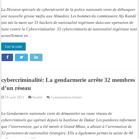
Un
gang
de
La Division spéciale de cybersécurité de la police nationale vient de débusquer
33
Nigérians
une nouvelle grosse mafia aux Almadies. Les hommes du commissaire Aly Kandé
arrêté
ont mis la main sur 33 hackers de nationalité nigériane dans une opération de
par
la
lutte contre la Cybercriminalité. 33 cybercriminels de nationalité nigériane sont
Division
des
actuellement en …
Services
Criminels
(DSC)
Lire la suite
cybercriminalité: La gendarmerie arrête 32 membres
d’un réseau
sur
19 août 2021
Société
Commentaires fermés
cybercriminalité:
La
gendarmerie
arrête
La Gendarmerie nationale vient de démanteler un vaste réseau de
32
membres
cybercriminels qui opérait depuis la banlieue de Dakar. Les pandores informent
d’un
que l’intervention, qui a été menée à Grand Mbao, a abouti à l’arrestation de
réseau
32 personnes de nationalité étrangère. Elle a également permis la saisie de 40