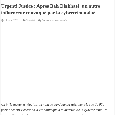
Urgent! Justice : Après Bah Diakhaté, un autre
influenceur convoqué par la cybercriminalité
sur
12 juin 2024
Société
Commentaires fermés
Urgent!
Justice
:
Après
Bah
Diakhaté,
un
autre
influenceur
convoqué
par
la
cybercriminalité
Un influenceur sénégalais du nom de Saydbamba suivi par plus de 60 000
personnes sur Facebook, a été convoqué à la division de la cybercriminalité.