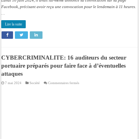
Lundi 10 juin 2024, il avait lui-même annoncé sa convocation sur sa page
Facebook, précisant avoir reçu une convocation pour le lendemain à 11 heures.
…
Lire la suite
CYBERCRIMINALITE: 16 auditeurs du secteur
portuaire préparés pour faire face à d’éventuelles
attaques
sur
7 mai 2024
Société
Commentaires fermés
CYBERCRIMINALITE:
16
auditeurs
du
secteur
portuaire
préparés
pour
faire
face
à
d’éventuelles
attaques