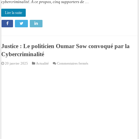
cybercriminalité. A ce propos, cinq supporters de …
Lire la suite
Justice : Le politicien Oumar Sow convoqué par la
Cybercriminalité
sur
20 janvier 2025
Actualité
Commentaires fermés
Justice
:
Le
politicien
Oumar
Sow
convoqué
par
la
Cybercriminalité