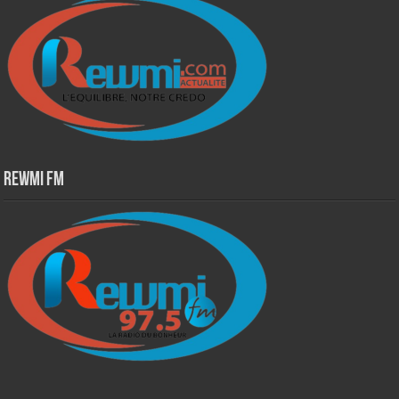
Rewmi Fm