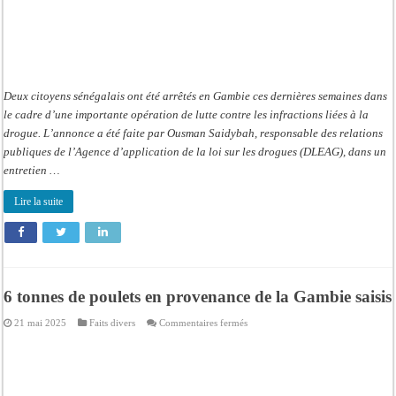
Deux citoyens sénégalais ont été arrêtés en Gambie ces dernières semaines dans
le cadre d’une importante opération de lutte contre les infractions liées à la
drogue. L’annonce a été faite par Ousman Saidybah, responsable des relations
publiques de l’Agence d’application de la loi sur les drogues (DLEAG), dans un
entretien …
Lire la suite
6 tonnes de poulets en provenance de la Gambie saisis
sur
21 mai 2025
Faits divers
Commentaires fermés
6
tonnes
de
poulets
en
provenance