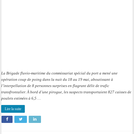
de
la
Gambie
saisis
La Brigade fluvio-maritime du commissariat spécial du port a mené une
opération coup de poing dans la nuit du 18 au 19 mai, aboutissant à
l’interpellation de 8 personnes surprises en flagrant délit de trafic
transfrontalier. À bord d’une pirogue, les suspects transportaient 827 caisses de
poulets estimées à 6,5 …
Lire la suite