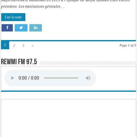
président. Les mutilations génitales …
Lire la suite
1
2
3
»
Page 1 of 3
Rewmi FM 97.5