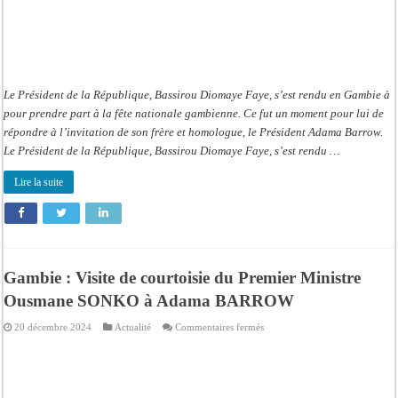
Le Président de la République, Bassirou Diomaye Faye, s’est rendu en Gambie à
pour prendre part à la fête nationale gambienne. Ce fut un moment pour lui de
répondre à l’invitation de son frère et homologue, le Président Adama Barrow.
Le Président de la République, Bassirou Diomaye Faye, s’est rendu …
Lire la suite
Gambie : Visite de courtoisie du Premier Ministre
Ousmane SONKO à Adama BARROW
sur
20 décembre 2024
Actualité
Commentaires fermés
Gambie
:
Visite
de
courtoisie
du