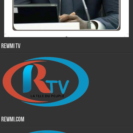
Rewmi TV
Rewmi.Com