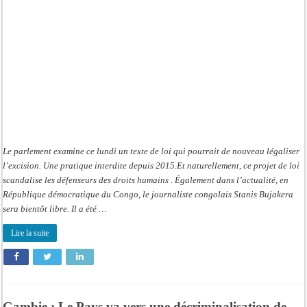
de
l’excision
?
Le
parlement
étudie
une
proposition
de
loi
Le parlement examine ce lundi un texte de loi qui pourrait de nouveau légaliser
l’excision. Une pratique interdite depuis 2015.Et naturellement, ce projet de loi
scandalise les défenseurs des droits humains . Également dans l’actualité, en
République démocratique du Congo, le journaliste congolais Stanis Bujakera
sera bientôt libre. Il a été …
Lire la suite
Gambie : Le Pays va vers une décriminalisation de