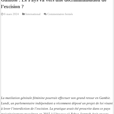
l’excision ?
sur
6 mars 2024
International
Commentaires fermés
Gambie
:
Le
Pays
va
vers
une
décriminalisation
de
l’excision
?
La mutilation génitale féminine pourrait effectuer son grand retour en Gambie.
Lundi, un parlementaire indépendant a récemment déposé un projet de loi visant
à lever l’interdiction de l’excision. La pratique avait été proscrite dans ce pays
majoritairement musulman en 2015 à l’époque où Yahya Jammeh était encore