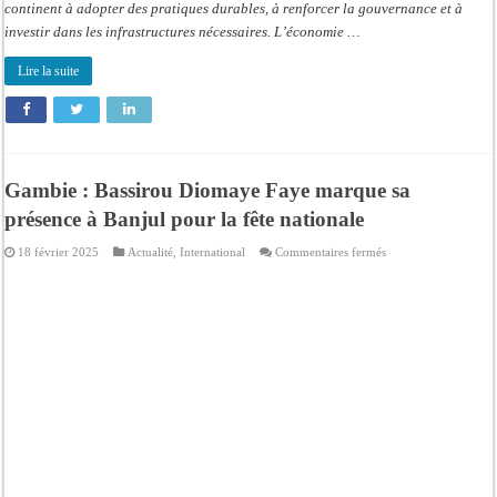
continent à adopter des pratiques durables, à renforcer la gouvernance et à
investir dans les infrastructures nécessaires. L’économie …
Lire la suite
Gambie : Bassirou Diomaye Faye marque sa
présence à Banjul pour la fête nationale
sur
18 février 2025
Actualité
,
International
Commentaires fermés
Gambie
:
Bassirou
Diomaye
Faye
marque
sa
présence
à
Banjul
pour
la
fête
nationale