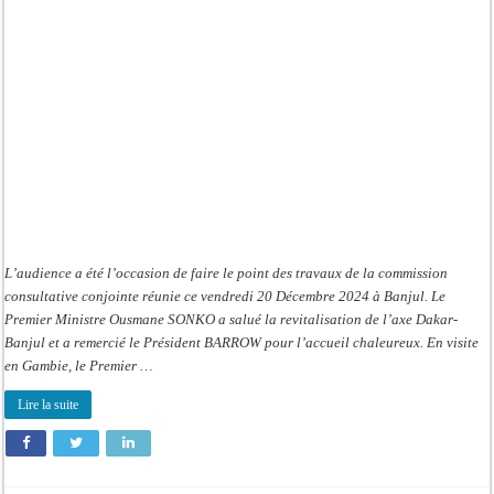
Premier
Ministre
Ousmane
SONKO
à
Adama
BARROW
L’audience a été l’occasion de faire le point des travaux de la commission
consultative conjointe réunie ce vendredi 20 Décembre 2024 à Banjul. Le
Premier Ministre Ousmane SONKO a salué la revitalisation de l’axe Dakar-
Banjul et a remercié le Président BARROW pour l’accueil chaleureux. En visite
en Gambie, le Premier …
Lire la suite