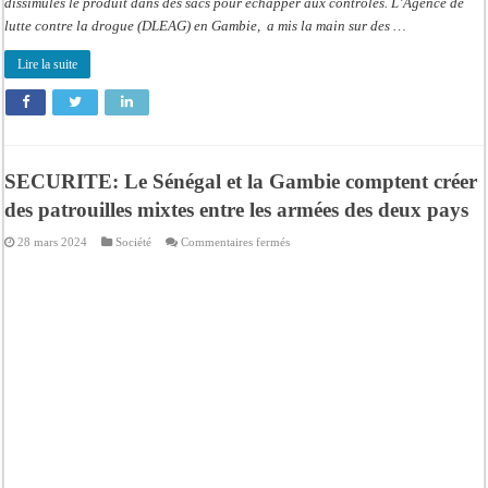
dissimulés le produit dans des sacs pour échapper aux contrôles. L’Agence de
lutte contre la drogue (DLEAG) en Gambie, a mis la main sur des …
Lire la suite
SECURITE: Le Sénégal et la Gambie comptent créer
des patrouilles mixtes entre les armées des deux pays
sur
28 mars 2024
Société
Commentaires fermés
SECURITE:
Le
Sénégal
et
la
Gambie
comptent
créer
des
patrouilles
mixtes
entre
les
armées
des
deux
pays