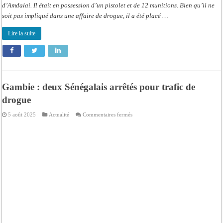
d’Amdalai. Il était en possession d’un pistolet et de 12 munitions. Bien qu’il ne
soit pas impliqué dans une affaire de drogue, il a été placé …
Lire la suite
Gambie : deux Sénégalais arrêtés pour trafic de
drogue
sur
5 août 2025
Actualité
Commentaires fermés
Gambie
:
deux
Sénégalais
arrêtés
pour
trafic
de
drogue