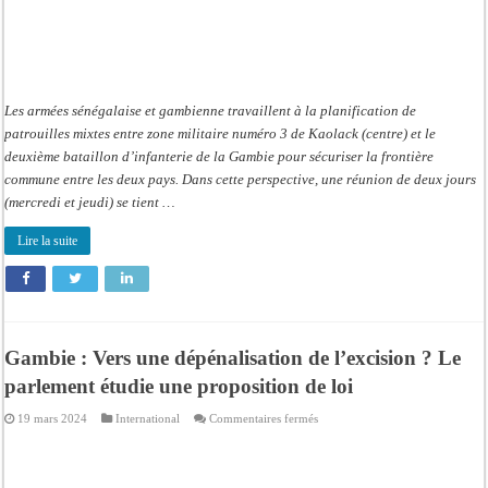
Les armées sénégalaise et gambienne travaillent à la planification de
patrouilles mixtes entre zone militaire numéro 3 de Kaolack (centre) et le
deuxième bataillon d’infanterie de la Gambie pour sécuriser la frontière
commune entre les deux pays. Dans cette perspective, une réunion de deux jours
(mercredi et jeudi) se tient …
Lire la suite
Gambie : Vers une dépénalisation de l’excision ? Le
parlement étudie une proposition de loi
sur
19 mars 2024
International
Commentaires fermés
Gambie
:
Vers
une
dépénalisation