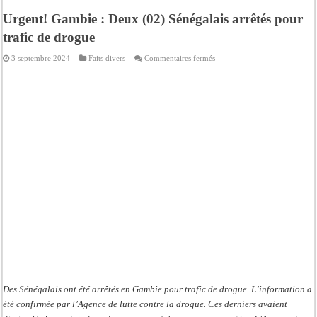
Urgent! Gambie : Deux (02) Sénégalais arrêtés pour
trafic de drogue
sur
3 septembre 2024
Faits divers
Commentaires fermés
Urgent!
Gambie
:
Deux
(02)
Sénégalais
arrêtés
pour
trafic
de
drogue
Des Sénégalais ont été arrêtés en Gambie pour trafic de drogue. L’information a
été confirmée par l’Agence de lutte contre la drogue. Ces derniers avaient