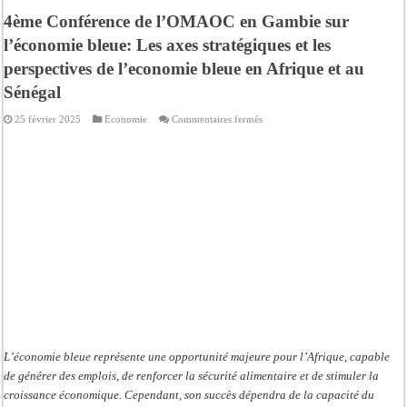
4ème Conférence de l’OMAOC en Gambie sur
l’économie bleue: Les axes stratégiques et les
perspectives de l’economie bleue en Afrique et au
Sénégal
sur
25 février 2025
Economie
Commentaires fermés
4ème
Conférence
de
l’OMAOC
en
Gambie
sur
l’économie
bleue:
Les
axes
stratégiques
et
les
perspectives
de
l’economie
bleue
en
Afrique
et
L’économie bleue représente une opportunité majeure pour l’Afrique, capable
au
Sénégal
de générer des emplois, de renforcer la sécurité alimentaire et de stimuler la
croissance économique. Cependant, son succès dépendra de la capacité du