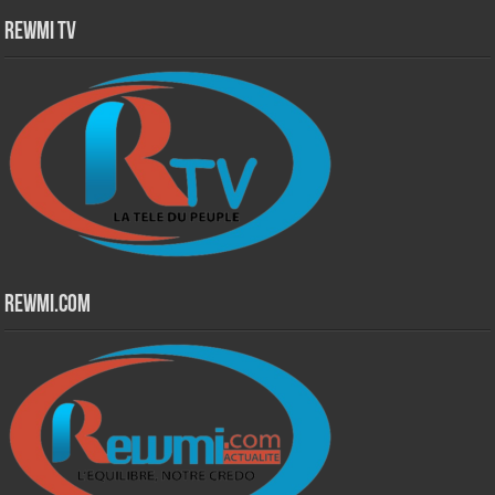
Rewmi TV
Rewmi.Com