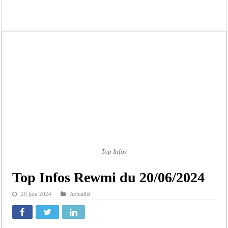
Affaire Pape Cheikh Diallo et Cie : Ousmane Kane prédit une « cascade de relax
Moustapha Dramé rejoint Pastef
Crise en Guinée Bissau : la médiation sénégalaise a présenté les contours de son
Un déficit de 128,9 milliards de francs CFA de la balance commerciale en juin
Scandale de pédophilie, acte contre nature : Un coach de football démasqué pour
Banditisme : Fily Sané, ancien Lieutenant du célèbre Ino, de nouveau Interpellé
Affaire Farba Ngom : La balle, dans le camp du procureur financier
Succession de Pape Thiaw : la bombe à retardement qui menace la FSF
Top Infos
Top Infos Rewmi du 20/06/2024
20 juin 2024
Actualité