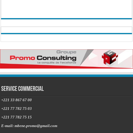
Service commercial
+221 33 867 67 00
+221 77 782 75 03
+221 77 782 75 15
E-mail: mbene.promo@gmail.com