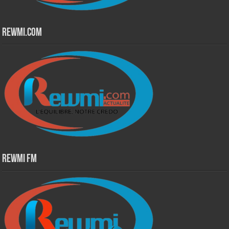
Rewmi.Com
Rewmi Fm