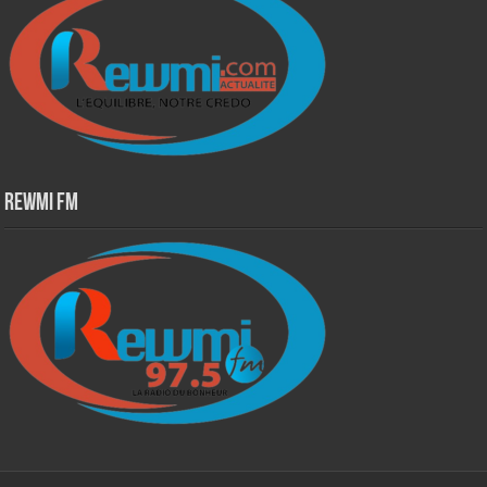
Rewmi Fm