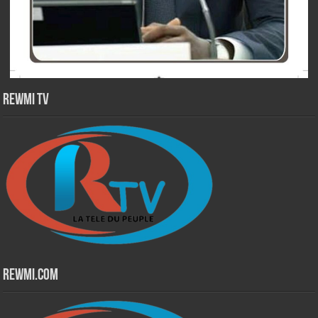
Rewmi TV
Rewmi.Com