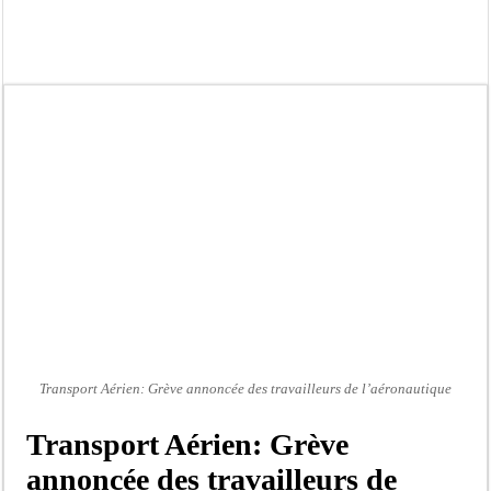
Kamb, l’Inspecteur de la jeunesse et des sports Guéladio Ba en tournée, un impor
« Quand le mandat s’achève, les discours ne suffisent plus » (Mamadou AW-Cand
Touba : convaincue d’avoir été empoisonnée, Amy Dione désigne le coupable av
Le Sénégal bénéficie de trois nouveaux financements de la Banque mondiale d’u
Linguère : Un élève de 14 ans meurt noyé dans un bassin de rétention
Gamou 1448 H / 2026 : le Comité scientifique dévoile les fondements du thème c
Assemblée nationale : Sonko valide onze dossiers chauds
Passation de service au 3FPT : Soulèye Kane officiellement installé, il décline s
Transport Aérien: Grève annoncée des travailleurs de l’aéronautique
Transport Aérien: Grève
annoncée des travailleurs de