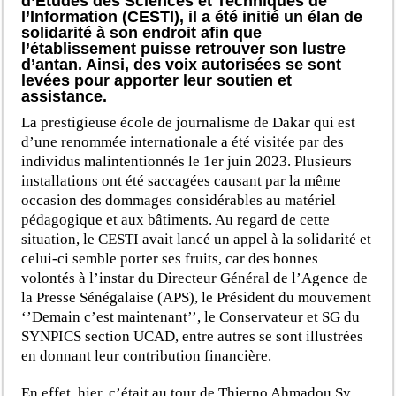
d’Etudes des Sciences et Techniques de
l’Information (CESTI), il a été initié un élan de
solidarité à son endroit afin que
l’établissement puisse retrouver son lustre
d’antan. Ainsi, des voix autorisées se sont
levées pour apporter leur soutien et
assistance.
La prestigieuse école de journalisme de Dakar qui est
d’une renommée internationale a été visitée par des
individus malintentionnés le 1
er
juin 2023. Plusieurs
installations ont été saccagées causant par la même
occasion des dommages considérables au matériel
pédagogique et aux bâtiments. Au regard de cette
situation, le CESTI avait lancé un appel à la solidarité et
celui-ci semble porter ses fruits, car des bonnes
volontés à l’instar du Directeur Général de l’Agence de
la Presse Sénégalaise (APS), le Président du mouvement
‘’Demain c’est maintenant’’, le Conservateur et SG du
SYNPICS section UCAD, entre autres se sont illustrées
en donnant leur contribution financière.
En effet, hier, c’était au tour de Thierno Ahmadou Sy