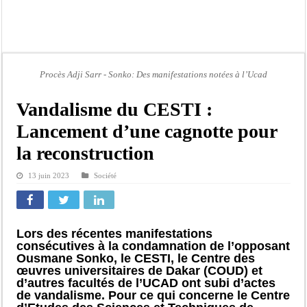
Kamb, l’Inspecteur de la jeunesse et des sports Guéladio Ba en tournée, un impor
« Quand le mandat s’achève, les discours ne suffisent plus » (Mamadou AW-Cand
Touba : convaincue d’avoir été empoisonnée, Amy Dione désigne le coupable av
Le Sénégal bénéficie de trois nouveaux financements de la Banque mondiale d’u
Procès Adji Sarr - Sonko: Des manifestations notées à l’Ucad
Linguère : Un élève de 14 ans meurt noyé dans un bassin de rétention
Vandalisme du CESTI :
Gamou 1448 H / 2026 : le Comité scientifique dévoile les fondements du thème c
Lancement d’une cagnotte pour
Assemblée nationale : Sonko valide onze dossiers chauds
la reconstruction
Passation de service au 3FPT : Soulèye Kane officiellement installé, il décline s
13 juin 2023
Société
Lors des récentes manifestations
consécutives à la condamnation de l’opposant
Ousmane Sonko, le CESTI, le Centre des
œuvres universitaires de Dakar (COUD) et
d’autres facultés de l’UCAD ont subi d’actes
de vandalisme. Pour ce qui concerne le Centre