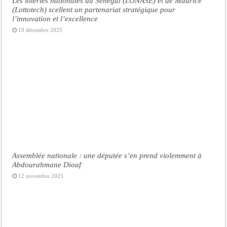
Les loteries nationales du Sénégal (LONASE) et de Maurice
(Lottotech) scellent un partenariat stratégique pour
l’innovation et l’excellence
10 décembre 2025
Assemblée nationale : une députée s’en prend violemment à
Abdourahmane Diouf
12 novembre 2025