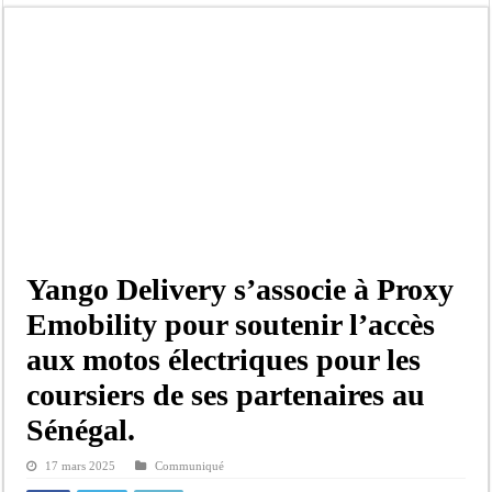
Un déficit de 128,9 milliards de francs CFA de la balance commerciale en juin
Scandale de pédophilie, acte contre nature : Un coach de football démasqué pour
Banditisme : Fily Sané, ancien Lieutenant du célèbre Ino, de nouveau Interpellé
Affaire Farba Ngom : La balle, dans le camp du procureur financier
Succession de Pape Thiaw : la bombe à retardement qui menace la FSF
Yango Delivery s’associe à Proxy
Emobility pour soutenir l’accès
aux motos électriques pour les
coursiers de ses partenaires au
Sénégal.
17 mars 2025
Communiqué