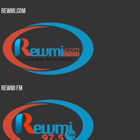
Rewmi.Com
Rewmi Fm