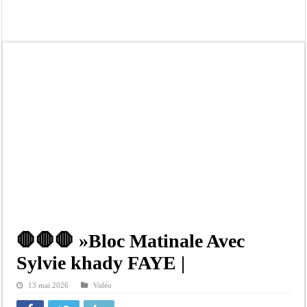
Afrobasket U18 féminine : les Lioncelles chutent encore
Ziguinchor : électrocution du bétail, catastrophe évitée de justesse
Affaire Khadim Ba : L’action publique éteinte, le PDG de Locafrique recouvre la
Aide aux ménages vulnérables : 92 976 ménages ciblés, 135 000 FCFA prévus p
Secteur extractif au Sénégal : 303 milliards de FCFA de revenus générés par au
AfroBasket U18 masculin : le Sénégal domine le Rwanda et réussit son entrée en
Fatick : Un carambolage entre trois véhicules fait deux blessés, dont un grave
Bilan Magal de Touba : 244 interpellations, 110 déferrements, 2,4 millions FCF
🛑🛑🛑 »Bloc Matinale Avec
Sylvie khady FAYE |
13 mai 2026
Vidéo