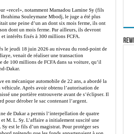
pour «recel», notamment Mamadou Lamine Sy (fils
u Ibrahima Souleymane Mbodj, le juge a été plus
itait une peine d’un an dont six mois ferme, ils ont
on dont un mois ferme. Par ailleurs, ils devront
t intérêts fixés à 300 millions FCFA.
REW
lés le jeudi 18 juin 2026 au niveau du rond-point de
diaye, venait de réaliser une transaction
e de 100 millions de FCFA dans sa voiture, qu’il
and-Dakar.
lève en mécanique automobile de 22 ans, a abordé la
 véhicule. Après avoir obtenu l’autorisation de
aissé une portière entrouverte avant de s’éclipser. Il
rd pour dérober le sac contenant l’argent.
ne de Dakar a permis l’interpellation de quatre
i et M. L. Sy. L’affaire a initialement suscité une
 Sy est le fils d’un magistrat. Pour protéger ses
abord prétendu que les fonds appartenaient à son