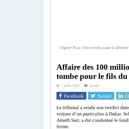
Urgent! Pour s’être retirée avant le délibér
Affaire des 100 milli
tombe pour le fils du
7 juillet 2026
Société
Facebook
Twitter
L
Le tribunal a rendu son verdict dan
voiture d’un particulier à Dakar. Se
Amath Sarr, a été condamné le lundi
ferme.