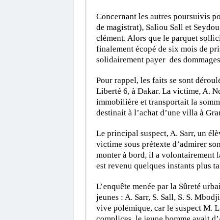
Concernant les autres poursuivis 
de magistrat), Saliou Sall et Seydo
clément. Alors que le parquet sollic
finalement écopé de six mois de pris
solidairement payer des dommages e
Pour rappel, les faits se sont dérou
Liberté 6, à Dakar. La victime, A. N
immobilière et transportait la somm
destinait à l’achat d’une villa à Gr
Le principal suspect, A. Sarr, un é
victime sous prétexte d’admirer son
monter à bord, il a volontairement l
est revenu quelques instants plus ta
L’enquête menée par la Sûreté urbai
jeunes : A. Sarr, S. Sall, S. S. Mbodj
vive polémique, car le suspect M. L.
complices, le jeune homme avait d’