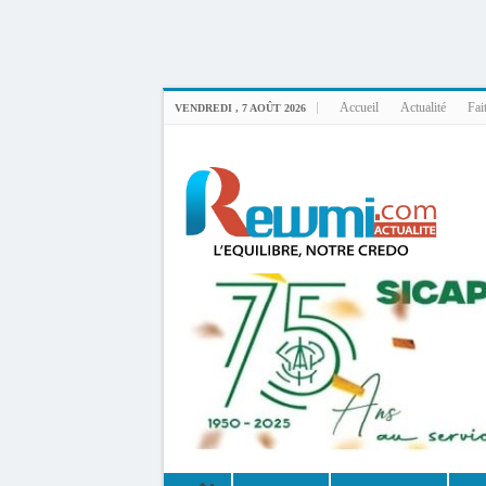
Uploader By Gse7en
Linux rewmi 5.15.0-164-generic #174-Ubuntu SMP Fri Nov 14 20:25:16 UTC 2
Accueil
Actualité
Fai
VENDREDI , 7 AOÛT 2026