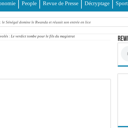
onomie
People
Revue de Presse
Décryptage
Sport
 le Sénégal domine le Rwanda et réussit son entrée en lice
tre trois véhicules fait deux blessés, dont un grave
olés : Le verdict tombe pour le fils du magistrat
Rewm
4 interpellations, 110 déferrements, 2,4 millions FCFA d’amendes (Police)
ud : il poignarde à mort son frère aîné
llions FCFA : la LONASE dément tout lien avec « Fénial Digital » et menace de po
session extraordinaire convoquée sur les exonérations fiscales et les licences de 
 un appel à ses militants, sympathisants et à l’ensemble des citoyens
 à Djibonker: une fillette décède, des rescapés dans un état critique
ance officiellement les préparatifs sous l’égide de la Délégation générale au Pè
eunesse et des sports Guéladio Ba en tournée, un important lot de matériels sanita