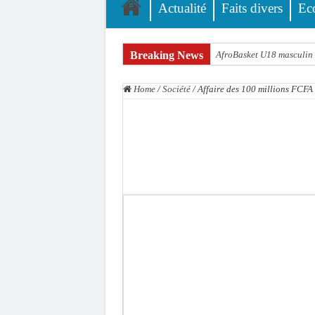
Actualité
Faits divers
Ec
Breaking News
AfroBasket U18 masculin :
Fatick : Un carambolage en
Home
/
Société
/
Affaire des 100 millions FCFA v
Bilan Magal de Touba : 24
Tragédie à Guinaw-Rails S
Prétendu contrat de 50 mi
Assemblée nationale : une 
Don de sang : Pastef lance
Chavirement d’une pirogue
Hajj 2027 : le RENOPHUS l
Kamb, l’Inspecteur de la j