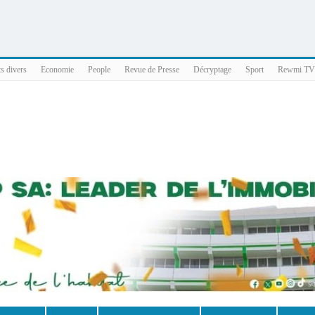
025 x86_64
ts divers
Economie
People
Revue de Presse
Décryptage
Sport
Rewmi TV