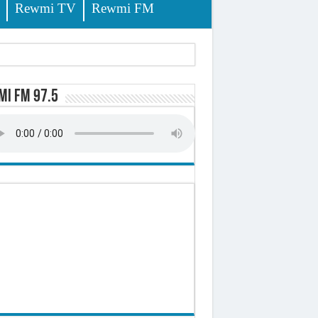
Rewmi TV
Rewmi FM
i FM 97.5
ursuites
pêche
lerinage
ire octroyé