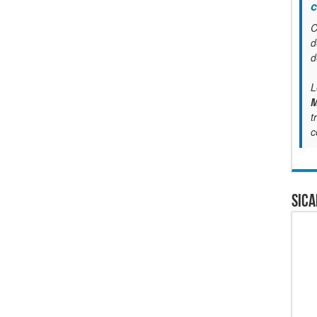
c
C
d
d
L
M
t
c
SICA