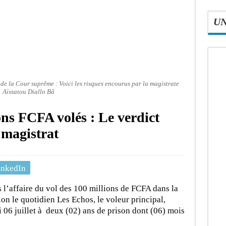
U
é de la Cour suprême : Voici les risques encourus par la magistrate
Aïssatou Diallo Bâ
ons FCFA volés : Le verdict
 magistrat
inkedIn
s l’affaire du vol des 100 millions de FCFA dans la
lon le quotidien Les Echos, le voleur principal,
 06 juillet à deux (02) ans de prison dont (06) mois