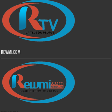
Rewmi.Com