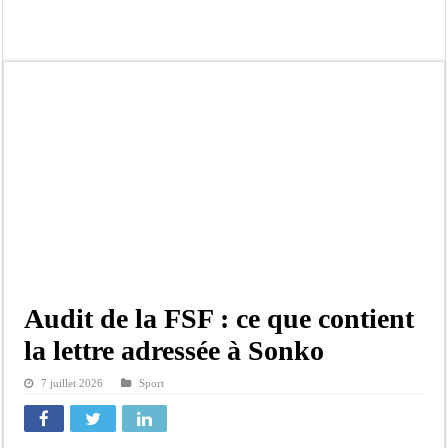
Bilan Magal de Touba : 244 interpellations, 110 déferrements, 2,4 millions FCF
Tragédie à Guinaw-Rails Sud : il poignarde à mort son frère aîné
Prétendu contrat de 50 millions FCFA : la LONASE dément tout lien avec « Fénia
Assemblée nationale : une session extraordinaire convoquée sur les exonérations 
Don de sang : Pastef lance un appel à ses militants, sympathisants et à l’ensemb
Chavirement d’une pirogue à Djibonker: une fillette décède, des rescapés dans u
Hajj 2027 : le RENOPHUS lance officiellement les préparatifs sous l’égide de l
Kamb, l’Inspecteur de la jeunesse et des sports Guéladio Ba en tournée, un impor
Audit de la FSF : ce que contient
la lettre adressée à Sonko
7 juillet 2026
Sport