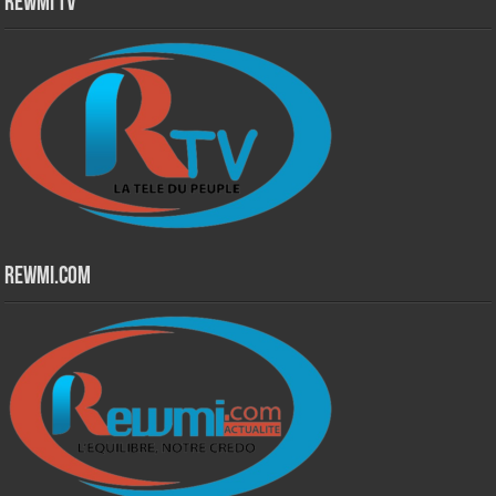
Rewmi TV
Rewmi.Com