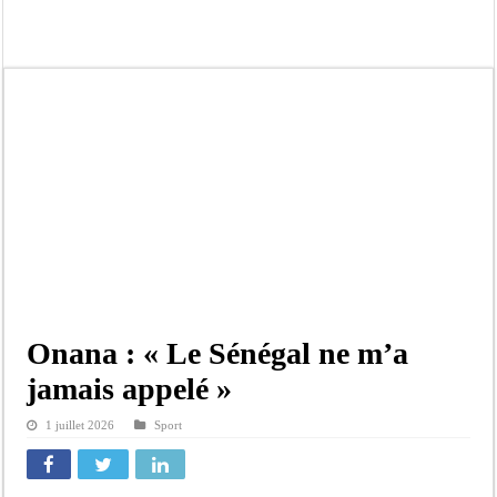
Moustapha Dramé rejoint Pastef
Crise en Guinée Bissau : la médiation sénégalaise a présenté les contours de son
Un déficit de 128,9 milliards de francs CFA de la balance commerciale en juin
Scandale de pédophilie, acte contre nature : Un coach de football démasqué pour
Banditisme : Fily Sané, ancien Lieutenant du célèbre Ino, de nouveau Interpellé
Affaire Farba Ngom : La balle, dans le camp du procureur financier
Succession de Pape Thiaw : la bombe à retardement qui menace la FSF
Baisse des réserves de sang : au CNTS de Dakar, des citoyens répondent à l’appe
Onana : « Le Sénégal ne m’a
jamais appelé »
1 juillet 2026
Sport