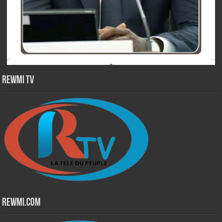
Rewmi TV
Rewmi.Com