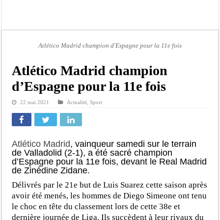
Afrobasket U18 féminine : les Lioncelles chutent encore
Ziguinchor : électrocution du bétail, catastrophe évitée de justesse
Affaire Khadim Ba : L’action publique éteinte, le PDG de Locafrique recouvre la
Atlético Madrid champion d'Espagne pour la 11e fois
Aide aux ménages vulnérables : 92 976 ménages ciblés, 135 000 FCFA prévus p
Secteur extractif au Sénégal : 303 milliards de FCFA de revenus générés par au
Atlético Madrid champion
AfroBasket U18 masculin : le Sénégal domine le Rwanda et réussit son entrée en
d’Espagne pour la 11e fois
Fatick : Un carambolage entre trois véhicules fait deux blessés, dont un grave
22 mai 2021
Actualité
,
Sport
Bilan Magal de Touba : 244 interpellations, 110 déferrements, 2,4 millions FCF
Atlético Madrid
, vainqueur samedi sur le terrain
de Valladolid (2-1), a été sacré champion
d’Espagne pour la 11e fois, devant le Real Madrid
de Zinédine Zidane.
Délivrés par le 21e but de Luis Suarez cette saison après
avoir été menés, les hommes de Diego Simeone ont tenu
le choc en tête du classement lors de cette 38e et
dernière journée de Liga. Ils succèdent à leur rivaux du