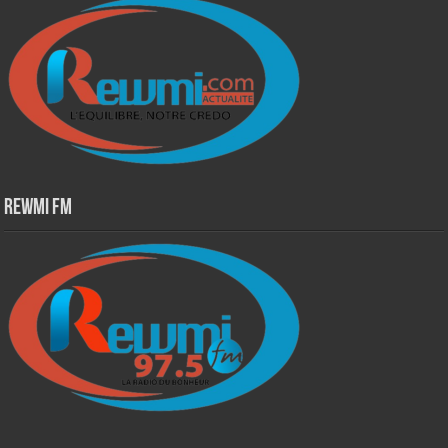
Rewmi Fm