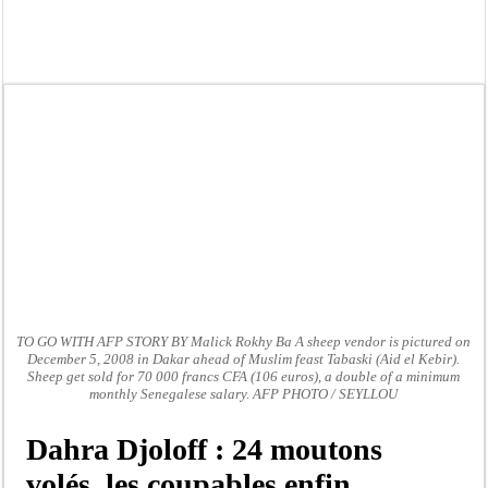
Kamb, l’Inspecteur de la jeunesse et des sports Guéladio Ba en tournée, un impor
« Quand le mandat s’achève, les discours ne suffisent plus » (Mamadou AW-Cand
Touba : convaincue d’avoir été empoisonnée, Amy Dione désigne le coupable av
Le Sénégal bénéficie de trois nouveaux financements de la Banque mondiale d’u
Linguère : Un élève de 14 ans meurt noyé dans un bassin de rétention
Gamou 1448 H / 2026 : le Comité scientifique dévoile les fondements du thème c
Assemblée nationale : Sonko valide onze dossiers chauds
Passation de service au 3FPT : Soulèye Kane officiellement installé, il décline s
TO GO WITH AFP STORY BY Malick Rokhy Ba A sheep vendor is pictured on
December 5, 2008 in Dakar ahead of Muslim feast Tabaski (Aid el Kebir).
Sheep get sold for 70 000 francs CFA (106 euros), a double of a minimum
monthly Senegalese salary. AFP PHOTO / SEYLLOU
Dahra Djoloff : 24 moutons
volés, les coupables enfin