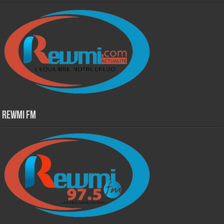
Rewmi Fm