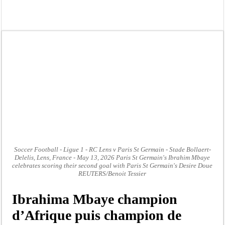
Gamou de Tivaouane 2026 : Habib Sy Mansour met en garde les influenceurs cont
Tivaouane : les recommandations du Khalife général des Tidianes pour le Gam
Dakar : vaste opération de la Gendarmerie, 60 abris provisoires démantelés et 2
Dahra Djoloff a vibré au rythme réservant un accueil exceptionnel au Présiden
Inondations à Linguère, le ministre Idrissa Samb apporte son soutien aux sinistr
Affaire Pape Cheikh Diallo et Cie : Ousmane Kane prédit une « cascade de relax
Moustapha Dramé rejoint Pastef
Crise en Guinée Bissau : la médiation sénégalaise a présenté les contours de son
Soccer Football - Ligue 1 - RC Lens v Paris St Germain - Stade Bollaert-
Delelis, Lens, France - May 13, 2026 Paris St Germain's Ibrahim Mbaye
celebrates scoring their second goal with Paris St Germain's Desire Doue
REUTERS/Benoit Tessier
Ibrahima Mbaye champion
d’Afrique puis champion de