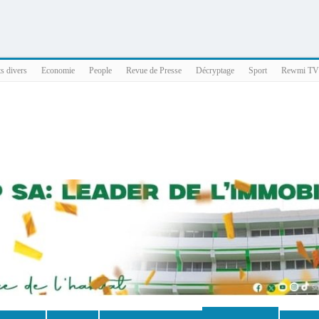
025 x86_64
ts divers
Economie
People
Revue de Presse
Décryptage
Sport
Rewmi TV