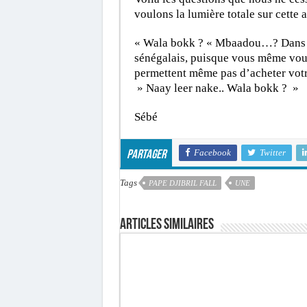
voulons la lumière totale sur cette a
« Wala bokk ? « Mbaadou…? Dans to
sénégalais, puisque vous même vous
permettent même pas d’acheter votr
» Naay leer nake.. Wala bokk ? »
Sébé
Facebook
Twitter
Partager
Tags
PAPE DJIBRIL FALL
UNE
Articles similaires