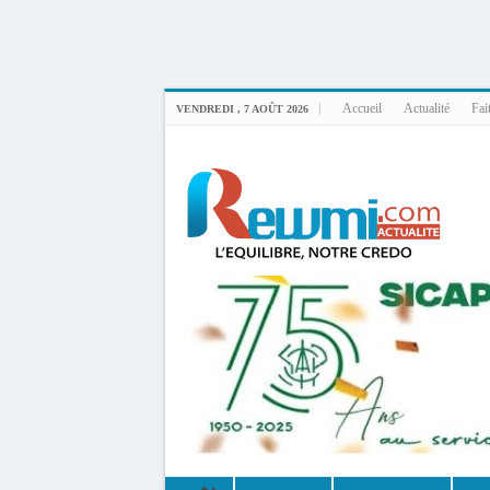
Uploader By Gse7en
Linux rewmi 5.15.0-164-generic #174-Ubuntu SMP Fri Nov 14 20:25:16 UTC 2
Accueil
Actualité
Fai
VENDREDI , 7 AOÛT 2026