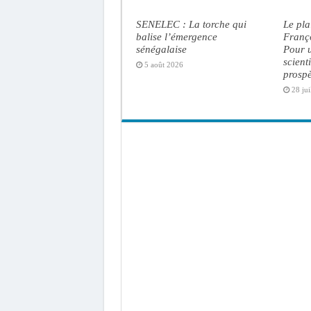
SENELEC : La torche qui
Le pl
balise l’émergence
Franç
sénégalaise
Pour u
scient
5 août 2026
prosp
28 jui