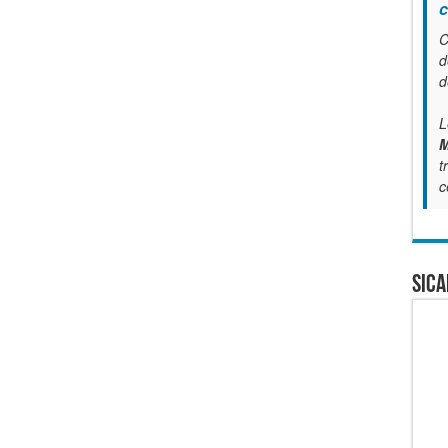
c
C
d
d
L
M
t
c
SICA