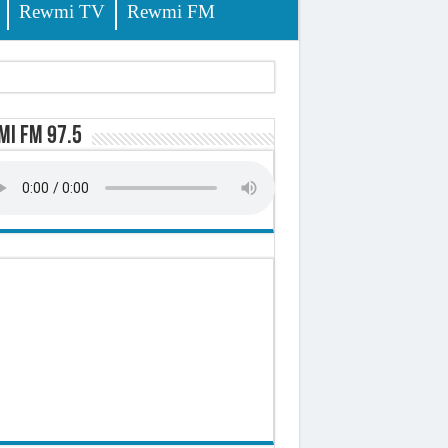
Rewmi TV
Rewmi FM
i FM 97.5
ursuites