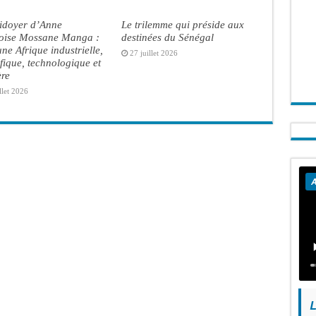
aidoyer d’Anne
Le trilemme qui préside aux
oise Mossane Manga :
destinées du Sénégal
ne Afrique industrielle,
27 juillet 2026
ifique, technologique et
ère
llet 2026
A
L