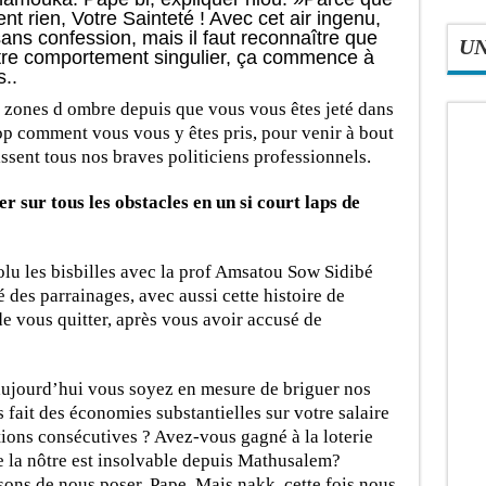
 rien, Votre Sainteté ! Avec cet air ingenu,
ans confession, mais il faut reconnaître que
U
tre comportement singulier, ça commence à
..
e zones d ombre depuis que vous vous êtes jeté dans
rop comment vous vous y êtes pris, pour venir à bout
ssent tous nos braves politiciens professionnels.
 sur tous les obstacles en un si court laps de
u les bisbilles avec la prof Amsatou Sow Sidibé
 des parrainages, avec aussi cette histoire de
de vous quitter, après vous avoir accusé de
’aujourd’hui vous soyez en mesure de briguer nos
 fait des économies substantielles sur votre salaire
tions consécutives ? Avez-vous gagné à la loterie
e la nôtre est insolvable depuis Mathusalem?
sons de nous poser, Pape. Mais nakk, cette fois nous