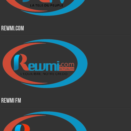
Rewmi.Com
Rewmi Fm