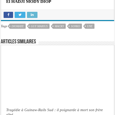
El HADJI MODY DIOP
Tags
DIOMAYE
GUY MARIUS
MACKY
SONKO
UNE
Articles similaires
Tragédie à Guinaw-Rails Sud : il poignarde à mort son frère
aîné