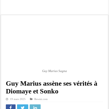
Ousmane Sonko crache ses vérités à Diomaye: « Des vies ne sont pas tombées p
Élections municipales : le calendrier fait débat
Gamou de Tivaouane 2026 : Habib Sy Mansour met en garde les influenceurs cont
Tivaouane : les recommandations du Khalife général des Tidianes pour le Gam
Dakar : vaste opération de la Gendarmerie, 60 abris provisoires démantelés et 2
Dahra Djoloff a vibré au rythme réservant un accueil exceptionnel au Présiden
Inondations à Linguère, le ministre Idrissa Samb apporte son soutien aux sinistr
Affaire Pape Cheikh Diallo et Cie : Ousmane Kane prédit une « cascade de relax
Guy Marius Sagna
Guy Marius assène ses vérités à
Diomaye et Sonko
19 mars 2025
Rewmi.com