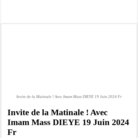
Gamou de Tivaouane 2026 : Habib Sy Mansour met en garde les influenceurs cont
Tivaouane : les recommandations du Khalife général des Tidianes pour le Gam
Dakar : vaste opération de la Gendarmerie, 60 abris provisoires démantelés et 2
Dahra Djoloff a vibré au rythme réservant un accueil exceptionnel au Présiden
Inondations à Linguère, le ministre Idrissa Samb apporte son soutien aux sinistr
Affaire Pape Cheikh Diallo et Cie : Ousmane Kane prédit une « cascade de relax
Moustapha Dramé rejoint Pastef
Crise en Guinée Bissau : la médiation sénégalaise a présenté les contours de son
Invite de la Matinale ! Avec Imam Mass DIEYE 19 Juin 2024 Fr
Invite de la Matinale ! Avec
Imam Mass DIEYE 19 Juin 2024
Fr