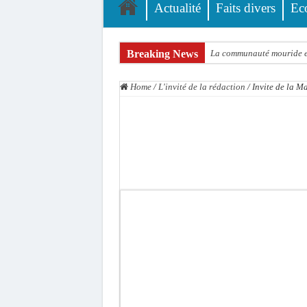
Actualité
Faits divers
Ec
Breaking News
La communauté mouride en
Élections territoriales : 
Home
/
L'invité de la rédaction
/
Invite de la M
Tribunal de Dakar: Le ve
Candidature de Macky à l
Diamniadio : l’entreprise
Affaire F. B. G. : le poin
Election à l’ONU: Macky S
SENELEC : La torche qui 
KIIRAAY AU PALAIS — PA
Électrification rurale : 