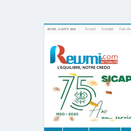
Uploader By Gse7en
Linux rewmi 5.15.0-164-generic #174-Ubuntu SMP Fri Nov 14 20:25:16 UTC 2
Accueil
Actualité
Faits di
JEUDI , 6 AOÛT 2026