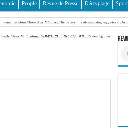
onomie
People
Revue de Presse
Décryptage
Sport
 deuil : Sokhna Mame Amy Mbacké, fille de Serigne Mountakha, rappelée à Dieu
le FDR dénonce un « report de fait » et exige une concertation politique immédiate
atinale ! Avec M. Ibrahima NDIAYE 29 Juillet 2025 Wlf…Rewmi Officiel
Rewm
rdict tombe pour Lamignou Darou, Oustaze Thiep et Ndiaye Touba
’ONU: le soutien de Diomaye «est venu un peu tard», selon Pr Carlos Lopez
 Sen Oscar perd un hangar de deux hectares dans un violent incendie
t de presse Jamra reporté à la demande de ses avocats
all est «celui qui est en plus grande difficulté», analyse Carlos Lopez
balise l’émergence sénégalaise
STEF À L’ASSEMBLÉE — LE FRAPP SUR LE FRONT POPULAIRE : Le « PROJET » a
Thierno Alia MBENGUE plaide pour une énergie au service de la transformation éc