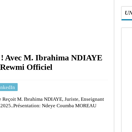
U
le ! Avec M. Ibrahima NDIAYE
…Rewmi Officiel
inkedIn
le Reçoit M. Ibrahima NDIAYE, Juriste, Enseignant
let 2025..Présentation: Ndeye Coumba MOREAU