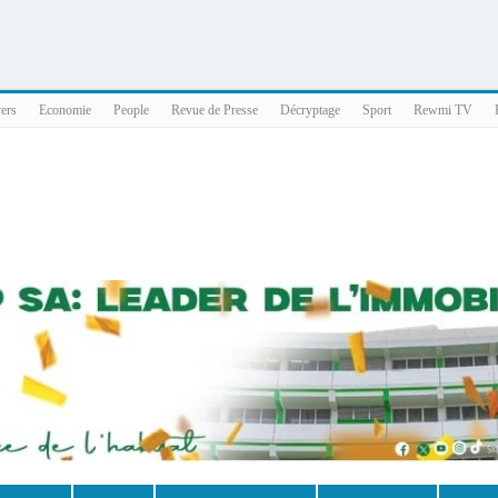
025 x86_64
vers
Economie
People
Revue de Presse
Décryptage
Sport
Rewmi TV