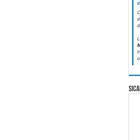
c
C
d
d
L
M
t
c
SICA