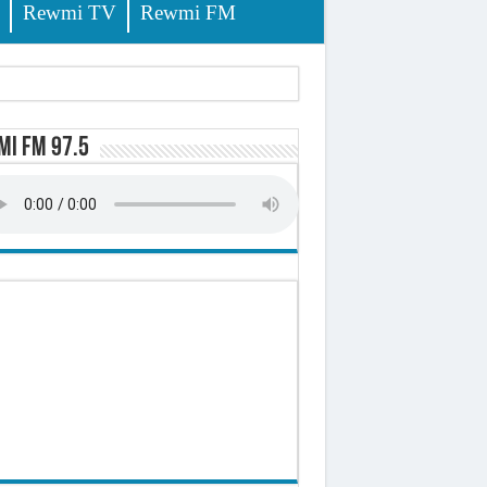
Rewmi TV
Rewmi FM
i FM 97.5
-t-il explosé ?
onomique et sociale du Sénégal