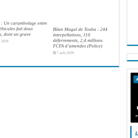
 : Un carambolage entre
véhicules fait deux
Bilan Magal de Touba : 244
s, dont un grave
interpellations, 110
déferrements, 2,4 millions
t 2026
FCFA d’amendes (Police)
7 août 2026
A
L