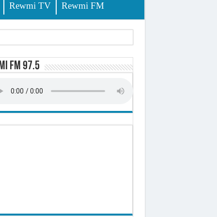
Rewmi TV
Rewmi FM
i FM 97.5
ursuites
pêche
lerinage
ire octroyé