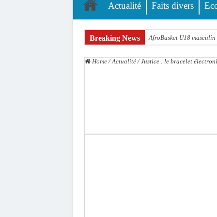
Actualité
Faits divers
Ec
Breaking News
AfroBasket U18 masculin :
Fatick : Un carambolage en
Home
/
Actualité
/
Justice : le bracelet électr
Bilan Magal de Touba : 24
Tragédie à Guinaw-Rails S
Prétendu contrat de 50 mi
Assemblée nationale : une 
Don de sang : Pastef lance
Chavirement d’une pirogue
Hajj 2027 : le RENOPHUS l
Kamb, l’Inspecteur de la j