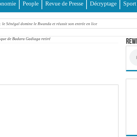
onomie
People
Revue de Presse
Décryptage
Sport
 le Sénégal domine le Rwanda et réussit son entrée en lice
tre trois véhicules fait deux blessés, dont un grave
onique de Badara Gadiaga retiré
Rewm
4 interpellations, 110 déferrements, 2,4 millions FCFA d’amendes (Police)
ud : il poignarde à mort son frère aîné
llions FCFA : la LONASE dément tout lien avec « Fénial Digital » et menace de po
session extraordinaire convoquée sur les exonérations fiscales et les licences de 
 un appel à ses militants, sympathisants et à l’ensemble des citoyens
 à Djibonker: une fillette décède, des rescapés dans un état critique
ance officiellement les préparatifs sous l’égide de la Délégation générale au Pè
eunesse et des sports Guéladio Ba en tournée, un important lot de matériels sanita