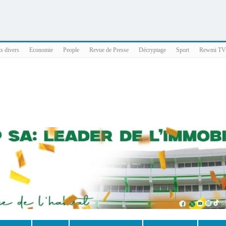
025 x86_64
ts divers
Economie
People
Revue de Presse
Décryptage
Sport
Rewmi TV