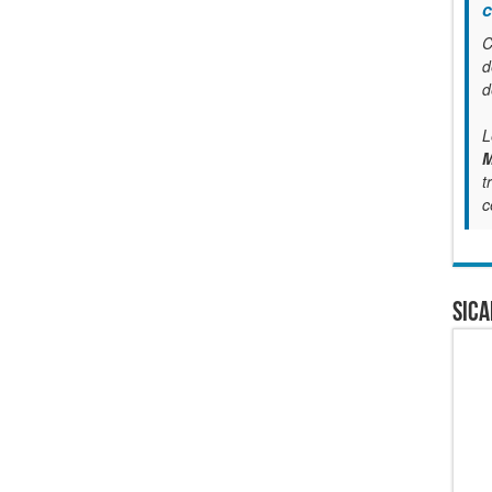
c
C
d
d
L
M
t
c
SICA