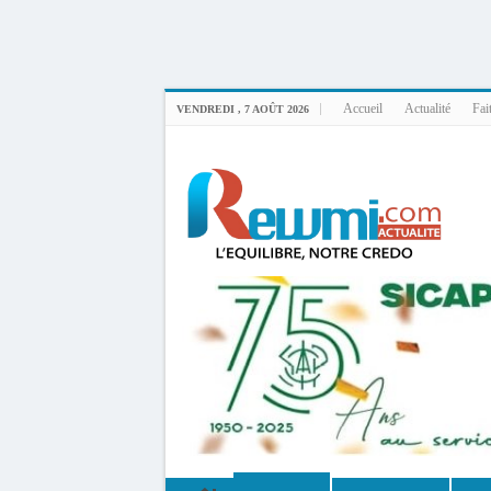
Uploader By Gse7en
Linux rewmi 5.15.0-164-generic #174-Ubuntu SMP Fri Nov 14 20:25:16 UTC 2
Accueil
Actualité
Fai
VENDREDI , 7 AOÛT 2026