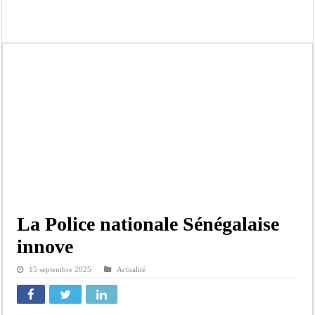
Bilan Magal de Touba : 244 interpellations, 110 déferrements, 2,4 millions FCF
Tragédie à Guinaw-Rails Sud : il poignarde à mort son frère aîné
Prétendu contrat de 50 millions FCFA : la LONASE dément tout lien avec « Fénia
Assemblée nationale : une session extraordinaire convoquée sur les exonérations 
Don de sang : Pastef lance un appel à ses militants, sympathisants et à l’ensemb
Chavirement d’une pirogue à Djibonker: une fillette décède, des rescapés dans u
Hajj 2027 : le RENOPHUS lance officiellement les préparatifs sous l’égide de l
Kamb, l’Inspecteur de la jeunesse et des sports Guéladio Ba en tournée, un impor
La Police nationale Sénégalaise
innove
15 septembre 2025
Actualité