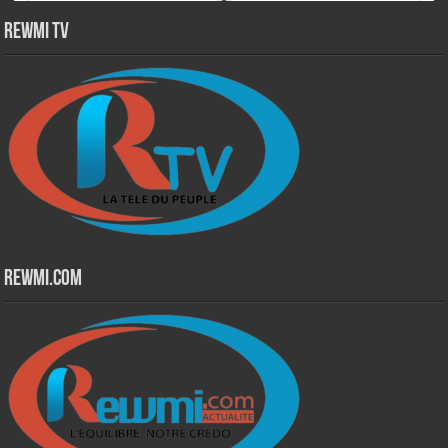
Rewmi TV
Rewmi.Com