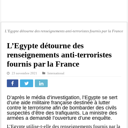
Bilan Magal de Touba : 244 interpellations, 110 déferrements, 2,4 millions FCF
Tragédie à Guinaw-Rails Sud : il poignarde à mort son frère aîné
Prétendu contrat de 50 millions FCFA : la LONASE dément tout lien avec « Fénia
Assemblée nationale : une session extraordinaire convoquée sur les exonérations 
L’Egypte détourne des renseignements anti-terroristes fournis par la France
Don de sang : Pastef lance un appel à ses militants, sympathisants et à l’ensemb
L’Egypte détourne des
Chavirement d’une pirogue à Djibonker: une fillette décède, des rescapés dans u
renseignements anti-terroristes
Hajj 2027 : le RENOPHUS lance officiellement les préparatifs sous l’égide de l
fournis par la France
Kamb, l’Inspecteur de la jeunesse et des sports Guéladio Ba en tournée, un impor
23 novembre 2021
International
D’après le média d’investigation, l’Egypte se sert
d’une aide militaire française destinée à lutter
contre le terrorisme afin de bombarder des civils
suspectés d’être des trafiquants. La ministre des
armées a demandé l’ouverture d’une enquête.
L’Egypte utilise-t-elle des renseignements fournis par la