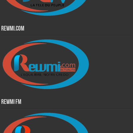
Rewmi.Com
Rewmi Fm