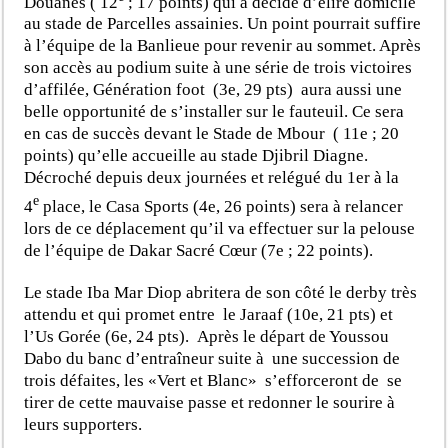
Douanes ( 12
; 17 points) qui a décidé d’élire domicile
au stade de Parcelles assainies. Un point pourrait suffire
à l’équipe de la Banlieue pour revenir au sommet. Après
son accès au podium suite à une série de trois victoires
d’affilée, Génération foot (3e, 29 pts) aura aussi une
belle opportunité de s’installer sur le fauteuil. Ce sera
en cas de succès devant le Stade de Mbour ( 11e ; 20
points) qu’elle accueille au stade Djibril Diagne.
Décroché depuis deux journées et relégué du 1er à la
e
4
place, le Casa Sports (4e, 26 points) sera à relancer
lors de ce déplacement qu’il va effectuer sur la pelouse
de l’équipe de Dakar Sacré Cœur (7e ; 22 points).
Le stade Iba Mar Diop abritera de son côté le derby très
attendu et qui promet entre le Jaraaf (10e, 21 pts) et
l’Us Gorée (6e, 24 pts). Après le départ de Youssou
Dabo du banc d’entraîneur suite à une succession de
trois défaites, les «Vert et Blanc» s’efforceront de se
tirer de cette mauvaise passe et redonner le sourire à
leurs supporters.