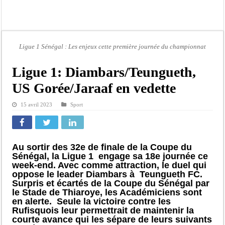
Contrôle des fonds spéciaux : la majorité parlementaire accusée d’ »opportuni
Linguere: le ministre Idrissa Samb réunit des maires et prédit la victoire du part
Mouvement pour le renouveau de Dahra Djoloff: Le coordonnateur El Hadji Dème
Ligue 1 Sénégal : Les enjeux cette première journée du championnat
Le restaurant Aby’s Garden d’Aby Ndour ravagé par un incendie
Ousmane Sonko crache ses vérités à Diomaye: « Des vies ne sont pas tombées p
Ligue 1: Diambars/Teungueth,
Élections municipales : le calendrier fait débat
US Gorée/Jaraaf en vedette
Gamou de Tivaouane 2026 : Habib Sy Mansour met en garde les influenceurs cont
15 avril 2023
Sport
Tivaouane : les recommandations du Khalife général des Tidianes pour le Gam
Au sortir des 32e de finale de la Coupe du
Sénégal, la Ligue 1 engage sa 18e journée ce
week-end. Avec comme attraction, le duel qui
oppose le leader Diambars à Teungueth FC.
Surpris et écartés de la Coupe du Sénégal par
le Stade de Thiaroye, les Académiciens sont
en alerte. Seule la victoire contre les
Rufisquois leur permettrait de maintenir la
courte avance qui les sépare de leurs suivants