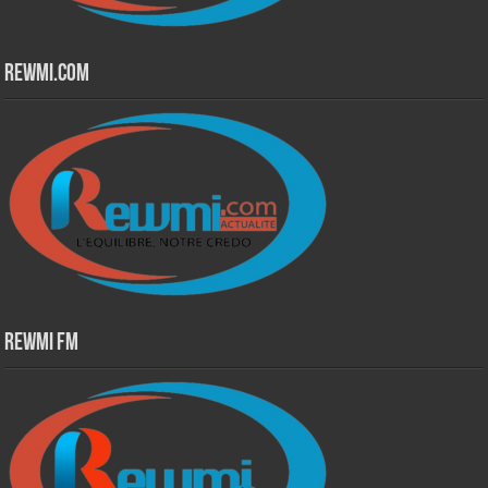
Rewmi.Com
Rewmi Fm