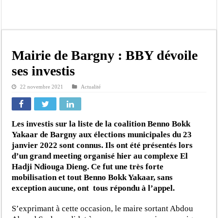
Kamb, l’Inspecteur de la jeunesse et des sports Guéladio Ba en tournée, un impor
« Quand le mandat s’achève, les discours ne suffisent plus » (Mamadou AW-Cand
Touba : convaincue d’avoir été empoisonnée, Amy Dione désigne le coupable av
Le Sénégal bénéficie de trois nouveaux financements de la Banque mondiale d’u
Mairie de Bargny : BBY dévoile
Linguère : Un élève de 14 ans meurt noyé dans un bassin de rétention
ses investis
Gamou 1448 H / 2026 : le Comité scientifique dévoile les fondements du thème c
22 novembre 2021
Actualité
Assemblée nationale : Sonko valide onze dossiers chauds
Passation de service au 3FPT : Soulèye Kane officiellement installé, il décline s
Les investis sur la liste de la coalition Benno Bokk
Yakaar de Bargny aux élections municipales du 23
janvier 2022 sont connus. Ils ont été présentés lors
d’un grand meeting organisé hier au complexe El
Hadji Ndiouga Dieng. Ce fut une très forte
mobilisation et tout Benno Bokk Yakaar, sans
exception aucune, ont tous répondu à l’appel.
S’exprimant à cette occasion, le maire sortant Abdou