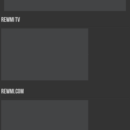
Rewmi TV
Rewmi.Com