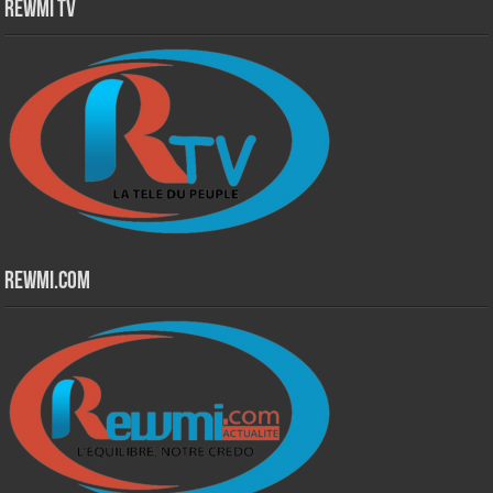
Rewmi TV
Rewmi.Com