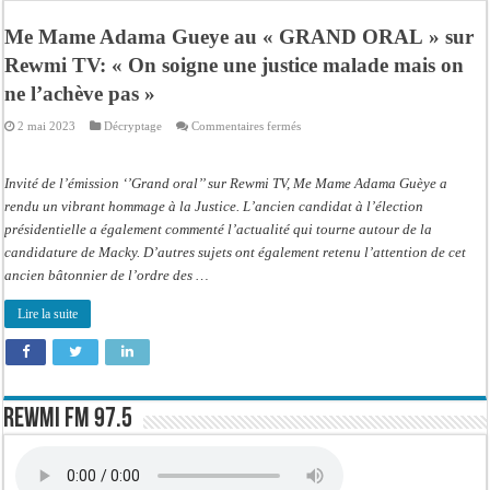
Ousmane Sonko crache ses vérités à Diomaye: « Des vies ne sont pas tombées p
Me Mame Adama Gueye au « GRAND ORAL » sur
Élections municipales : le calendrier fait débat
Rewmi TV: « On soigne une justice malade mais on
Gamou de Tivaouane 2026 : Habib Sy Mansour met en garde les influenceurs cont
ne l’achève pas »
Tivaouane : les recommandations du Khalife général des Tidianes pour le Gam
sur
2 mai 2023
Décryptage
Commentaires fermés
Me
Dakar : vaste opération de la Gendarmerie, 60 abris provisoires démantelés et 2
Mame
Adama
Gueye
Dahra Djoloff a vibré au rythme réservant un accueil exceptionnel au Présiden
Invité de l’émission ‘’Grand oral’’ sur Rewmi TV, Me Mame Adama Guèye a
au
« GRAND
rendu un vibrant hommage à la Justice. L’ancien candidat à l’élection
Inondations à Linguère, le ministre Idrissa Samb apporte son soutien aux sinistr
ORAL »
présidentielle a également commenté l’actualité qui tourne autour de la
sur
Rewmi
Affaire Pape Cheikh Diallo et Cie : Ousmane Kane prédit une « cascade de relax
candidature de Macky. D’autres sujets ont également retenu l’attention de cet
TV: « On
soigne
ancien bâtonnier de l’ordre des …
une
justice
malade
Lire la suite
mais
on
ne
l’achève
pas »
Rewmi FM 97.5