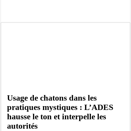
Bilan Magal de Touba : 244 interpellations, 110 déferrements, 2,4 millions FCF
Tragédie à Guinaw-Rails Sud : il poignarde à mort son frère aîné
Prétendu contrat de 50 millions FCFA : la LONASE dément tout lien avec « Fénia
Assemblée nationale : une session extraordinaire convoquée sur les exonérations 
Don de sang : Pastef lance un appel à ses militants, sympathisants et à l’ensemb
Chavirement d’une pirogue à Djibonker: une fillette décède, des rescapés dans u
Hajj 2027 : le RENOPHUS lance officiellement les préparatifs sous l’égide de l
Kamb, l’Inspecteur de la jeunesse et des sports Guéladio Ba en tournée, un impor
Usage de chatons dans les
pratiques mystiques : L’ADES
hausse le ton et interpelle les
autorités