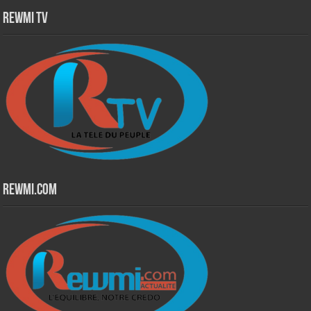
Rewmi TV
Rewmi.Com