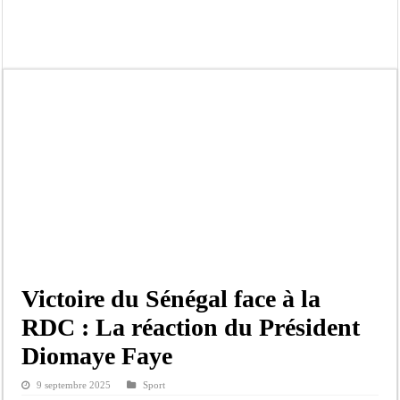
Bilan Magal de Touba : 244 interpellations, 110 déferrements, 2,4 millions FCF
Tragédie à Guinaw-Rails Sud : il poignarde à mort son frère aîné
Prétendu contrat de 50 millions FCFA : la LONASE dément tout lien avec « Fénia
Assemblée nationale : une session extraordinaire convoquée sur les exonérations 
Don de sang : Pastef lance un appel à ses militants, sympathisants et à l’ensemb
Chavirement d’une pirogue à Djibonker: une fillette décède, des rescapés dans u
Hajj 2027 : le RENOPHUS lance officiellement les préparatifs sous l’égide de l
Kamb, l’Inspecteur de la jeunesse et des sports Guéladio Ba en tournée, un impor
Victoire du Sénégal face à la
RDC : La réaction du Président
Diomaye Faye
9 septembre 2025
Sport