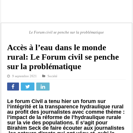
Moustapha Dramé rejoint Pastef
Crise en Guinée Bissau : la médiation sénégalaise a présenté les contours de son
Un déficit de 128,9 milliards de francs CFA de la balance commerciale en juin
Scandale de pédophilie, acte contre nature : Un coach de football démasqué pour
Le Forum civil se penche sur la problématique
Banditisme : Fily Sané, ancien Lieutenant du célèbre Ino, de nouveau Interpellé
Accès à l’eau dans le monde
Affaire Farba Ngom : La balle, dans le camp du procureur financier
rural: Le Forum civil se penche
Succession de Pape Thiaw : la bombe à retardement qui menace la FSF
sur la problématique
Baisse des réserves de sang : au CNTS de Dakar, des citoyens répondent à l’appe
9 septembre 2021
Société
Le forum Civil a tenu hier un forum sur
l’intégrité et la transparence hydraulique rural
au profit des journalistes avec comme thème :
l’impact de la réforme de l’hydraulique rurale
sur la vie des populations. Il s’agit pour
Birahim Seck de faire écouter aux journalistes