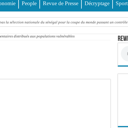
onomie
People
Revue de Presse
Décryptage
Sport
as la sélection nationale du sénégal pour la coupe du monde passant un contrôle 
27 : Moussa Tine alerte sur le retard préjudiciable et l’incertitude du calendrier
entaires distribués aux populations vulnérables
Rewm
ux : la majorité parlementaire accusée d’ »opportunisme
ssa Samb réunit des maires et prédit la victoire du parti présidentiel
eau de Dahra Djoloff: Le coordonnateur El Hadji Dème soutien le parti président
en d’Aby Ndour ravagé par un incendie
 vérités à Diomaye: « Des vies ne sont pas tombées pour ça…»
 calendrier fait débat
 Habib Sy Mansour met en garde les influenceurs contre le « folklore »
dations du Khalife général des Tidianes pour le Gamou 2026