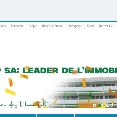
025 x86_64
ivers
Economie
People
Revue de Presse
Décryptage
Sport
Rewmi TV