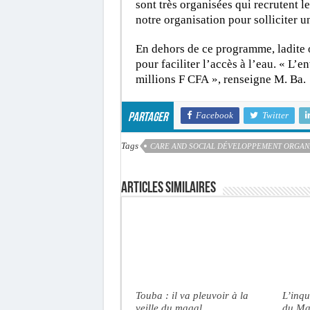
sont très organisées qui recrutent l
notre organisation pour solliciter une
En dehors de ce programme, ladite o
pour faciliter l’accès à l’eau. « L’
millions F CFA », renseigne M. Ba.
Facebook
Twitter
Partager
Tags
CARE AND SOCIAL DÉVELOPPEMENT ORGAN
Articles similaires
Touba : il va pleuvoir à la
L’inqu
veille du magal
du Ma