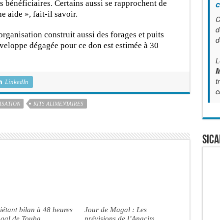
es bénéficiaires. Certains aussi se rapprochent de
c
 aide », fait-il savoir.
C
d
rganisation construit aussi des forages et puits
d
enveloppe dégagée pour ce don est estimée à 30
L
M
t
LinkedIn
c
ISATION
KITS ALIMENTAIRES
SICA
iétant bilan à 48 heures
Jour de Magal : Les
gal de Touba
prévisions de l’Anacim