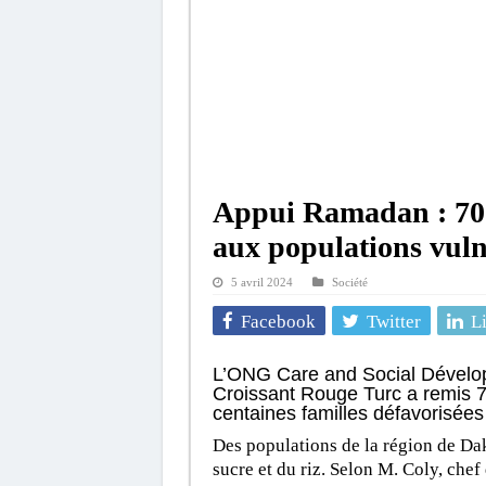
Appui Ramadan : 700 
aux populations vuln
5 avril 2024
Société
Facebook
Twitter
L
L’ONG Care and Social Dévelop
Croissant Rouge Turc a remis 70
centaines familles défavorisées
Des populations de la région de Dak
sucre et du riz. Selon M. Coly, che