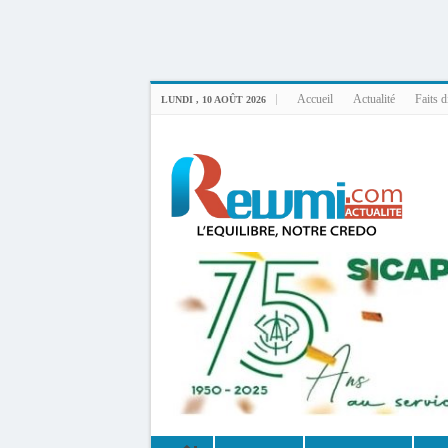
Uploader By Gse7en
Linux rewmi 5.15.0-164-generic #174-Ubuntu SMP Fri Nov 14 20:25:16 UTC 2
Accueil
Actualité
Faits d
LUNDI , 10 AOÛT 2026