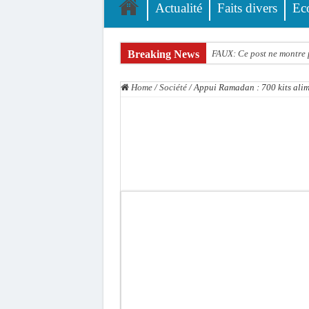
Actualité
Faits divers
Ec
Breaking News
FAUX: Ce post ne montre p
Élections territoriales 20
Home
/
Société
/
Appui Ramadan : 700 kits alim
Contrôle des fonds spécia
Linguere: le ministre Idri
Mouvement pour le renouv
Le restaurant Aby’s Gard
Ousmane Sonko crache ses
Élections municipales : le
Gamou de Tivaouane 2026 :
Tivaouane : les recomman