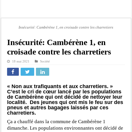
JEUX DE HASARD : UNE SALLE DE JEUX DÉMANTELÉE A KEUR MASSAR
Décès accidentel d’un jeune originaire de Ndouloumadji: le guide religieux 
Un fils d’Aby Ndour blessé dans l’incendie du restaurant Aby’s Garden selon S
Insécurité: Cambérène 1, en croisade contre les charretiers
Affaire « Un étudiant, un ordinateur » : L’ONG 3D demande à l’OFNAC de s’auto
Barthélémy Dias réclame la dissolution de l’Assemblée nationale
Insécurité: Cambérène 1, en
Projet «Un étudiant, Un ordinateur» : pourquoi le parti Pastef demande une en
croisade contre les charretiers
Titre : Conquête et Conservation du Pouvoir : Quand la Politique atteint ses lim
18 mai 2021
Société
Marché de colonie de vacances 2026 : L’ARCOP confirme le bien fondé de la p
« Non aux trafiquants et aux charretiers. »
C’est le cri de cœur lancé par les populations
de Cambérène qui ont décidé de nettoyer leur
localité. Des jeunes qui ont mis le feu sur des
pneus et autres bagages laissés par ces
charretiers.
Ça a chauffé dans la commune de Cambérène 1
dimanche. Les populations environnantes ont décidé de