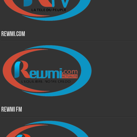
Rewmi.Com
Rewmi Fm