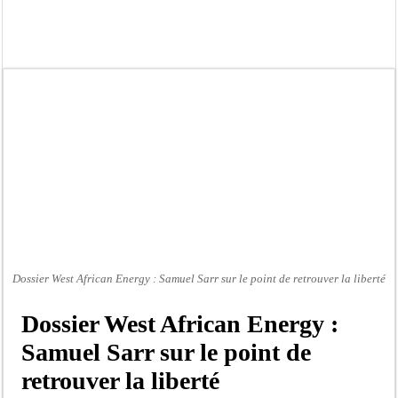
Affaire Pape Cheikh Diallo et Cie : Ousmane Kane prédit une « cascade de relax
Moustapha Dramé rejoint Pastef
Crise en Guinée Bissau : la médiation sénégalaise a présenté les contours de son
Un déficit de 128,9 milliards de francs CFA de la balance commerciale en juin
Scandale de pédophilie, acte contre nature : Un coach de football démasqué pour
Banditisme : Fily Sané, ancien Lieutenant du célèbre Ino, de nouveau Interpellé
Affaire Farba Ngom : La balle, dans le camp du procureur financier
Succession de Pape Thiaw : la bombe à retardement qui menace la FSF
Dossier West African Energy : Samuel Sarr sur le point de retrouver la liberté
Dossier West African Energy :
Samuel Sarr sur le point de
retrouver la liberté