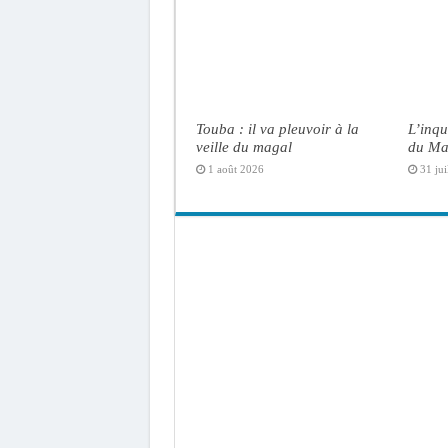
Touba : il va pleuvoir à la
L’inqu
veille du magal
du Ma
1 août 2026
31 jui