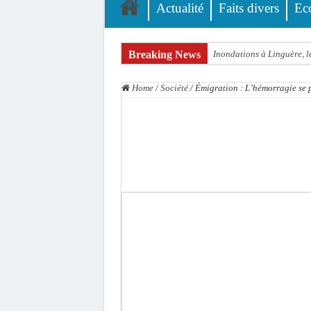
Actualité
Faits divers
Ec
Breaking News
Inondations à Linguère, le
Affaire Pape Cheikh Diall
Home
/
Société
/
Émigration : L’hémorragie se
Moustapha Dramé rejoint
Crise en Guinée Bissau : l
Un déficit de 128,9 milli
Scandale de pédophilie, a
Banditisme : Fily Sané, a
Affaire Farba Ngom : La b
Succession de Pape Thiaw
Baisse des réserves de sa