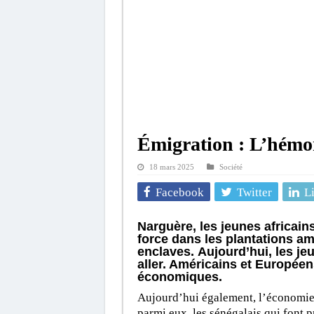
Émigration : L’hémo
18 mars 2025
Société
Facebook
Twitter
L
Narguère, les jeunes africai
force dans les plantations am
enclaves. Aujourd’hui, les jeu
aller. Américains et Européen
économiques.
Aujourd’hui également, l’économie 
parmi eux, les sénégalais qui font 