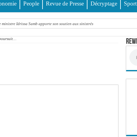
onomie
People
Revue de Presse
Décryptage
Sport
 ministre Idrissa Samb apporte son soutien aux sinistrés
o et Cie : Ousmane Kane prédit une « cascade de relaxes » devant le tribunal si…
 poursuit…
Rewm
 Pastef
a médiation sénégalaise a présenté les contours de son mandat aux autorités de tran
ards de francs CFA de la balance commerciale en juin
cte contre nature : Un coach de football démasqué pour viols répétés sur de jeunes
ncien Lieutenant du célèbre Ino, de nouveau Interpellé
alle, dans le camp du procureur financier
 : la bombe à retardement qui menace la FSF
ng : au CNTS de Dakar, des citoyens répondent à l’appel de Pastef