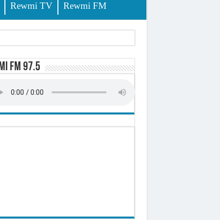
Rewmi TV
Rewmi FM
i FM 97.5
sition (officiel)
 élèves