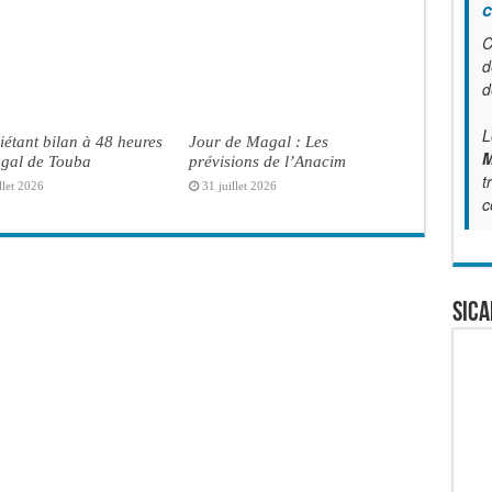
c
C
d
d
L
iétant bilan à 48 heures
Jour de Magal : Les
M
gal de Touba
prévisions de l’Anacim
t
llet 2026
31 juillet 2026
c
SICA