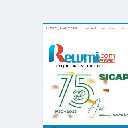
Uploader By Gse7en
Linux rewmi 5.15.0-164-generic #174-Ubuntu SMP Fri Nov 14 20:25:16 UTC 2
Accueil
Actualité
Faits 
SAMEDI , 8 AOÛT 2026