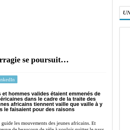
U
rragie se poursuit…
inkedIn
ns et hommes valides étaient emmenés de
éricaines dans le cadre de la traite des
nes africains tiennent vaille que vaille à y
s le faisaient pour des raisons
guide les mouvements des jeunes africains. Et
preuve de beaucoup de zèle à vouloir quitter le pays