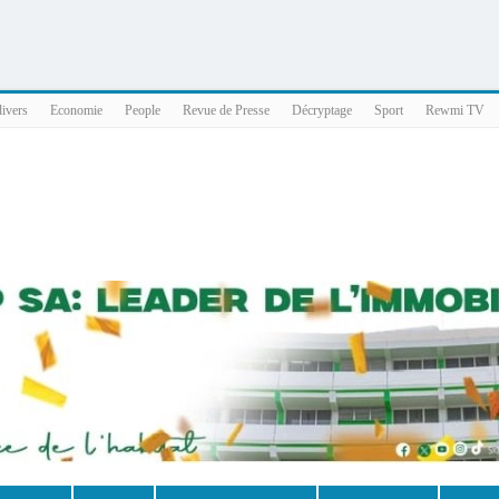
025 x86_64
divers
Economie
People
Revue de Presse
Décryptage
Sport
Rewmi TV