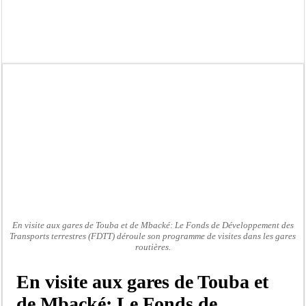
Crise en Guinée Bissau : la médiation sénégalaise a présenté les contours de son
Un déficit de 128,9 milliards de francs CFA de la balance commerciale en juin
Scandale de pédophilie, acte contre nature : Un coach de football démasqué pour
Banditisme : Fily Sané, ancien Lieutenant du célèbre Ino, de nouveau Interpellé
Affaire Farba Ngom : La balle, dans le camp du procureur financier
Succession de Pape Thiaw : la bombe à retardement qui menace la FSF
Baisse des réserves de sang : au CNTS de Dakar, des citoyens répondent à l’appe
Un tribunal américain bloque la construction de la salle de bal de Trump à la 
En visite aux gares de Touba et de Mbacké: Le Fonds de Développement des
Transports terrestres (FDTT) déroule son programme de visites dans les gares
routières.
En visite aux gares de Touba et
de Mbacké: Le Fonds de