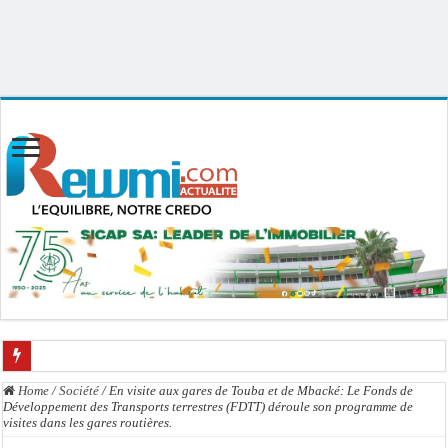
Uploader By Gse7en
Linux rewmi 5.15.0-164-generic #174-Ubuntu SMP Fri Nov 14 20:25:16 UTC
2025 x86_64
Affaire Pape Cheikh Diallo et Cie : Ousmane Kane prédit une « cascade de relax
Home
/
Société
/
En visite aux gares de Touba et de Mbacké: Le Fonds de
Développement des Transports terrestres (FDTT) déroule son programme de
Moustapha Dramé rejoint Pastef
visites dans les gares routières.